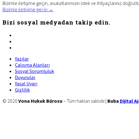
Bizimle iletişime geçin, avukatlarımızın istek ve ihtiyaçlarınız doğrult
Bizimle iletişime geçin →
Bizi sosyal medyadan takip edin.
facebook
twitter
linkedin
Yazılar
Çalışma Alanları
Sosyal Sorumluluk
Duyurular
Yasal Uyarı
Gizlilik
Site
© 2020
Vona Hukuk Bürosu
– Tüm hakları saklıdır.|
Buba
Dijital A
Footer