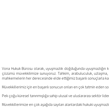
Vona Hukuk Bürosu olarak, uyuşmazlık doğduğunda uyuşmazlığın kök s
çözümü müvekkilimize sunuyoruz. Tahkim,
arabuluculuk
, uzlaşma,
mahkemelerin her derecesinde elde ettiğimiz başarılı sonuçlarla kan
Müvekkillerimiz için en başarılı sonucun onları en çok tatmin eden s
Pek çoğu küresel tanınmışlığa sahip ulusal ve uluslararası sektör lid
Müvekkillerimize en çok aşağıda sayılan alanlardaki hukuki uyuşmazl