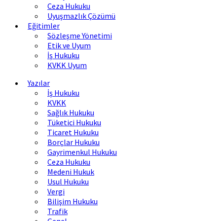
Ceza Hukuku
Uyuşmazlık Çözümü
Eğitimler
Sözleşme Yönetimi
Etik ve Uyum
İş Hukuku
KVKK Uyum
Yazılar
İş Hukuku
KVKK
Sağlık Hukuku
Tüketici Hukuku
Ticaret Hukuku
Borçlar Hukuku
Gayrimenkul Hukuku
Ceza Hukuku
Medeni Hukuk
Usul Hukuku
Vergi
Bilişim Hukuku
Trafik