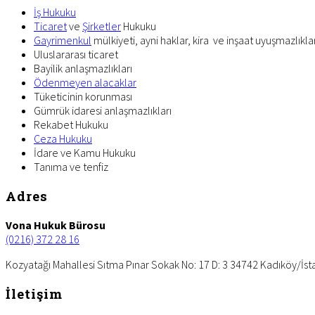
İş Hukuku
Ticaret
ve
Şirketler
Hukuku
Gayrimenkul
mülkiyeti, ayni haklar, kira ve inşaat uyuşmazlıklar
Uluslararası ticaret
Bayilik anlaşmazlıkları
Ödenmeyen alacaklar
Tüketicinin korunması
Gümrük idaresi anlaşmazlıkları
Rekabet Hukuku
Ceza Hukuku
İdare ve Kamu Hukuku
Tanıma ve tenfiz
Footer
Adres
Vona Hukuk Bürosu
(0216) 372 28 16
Kozyatağı Mahallesi Sıtma Pınar Sokak No: 17 D: 3 34742 Kadıköy/İst
İletişim