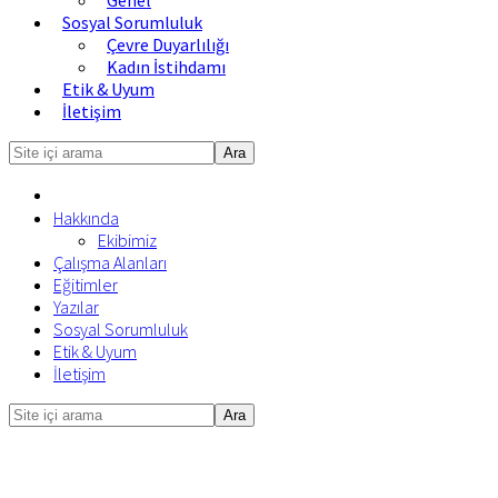
Genel
Sosyal Sorumluluk
Çevre Duyarlılığı
Kadın İstihdamı
Etik & Uyum
İletişim
Site
içi
arama
Hakkında
Ekibimiz
Çalışma Alanları
Eğitimler
Yazılar
Sosyal Sorumluluk
Etik & Uyum
İletişim
Site
Mobile
içi
Menu
arama