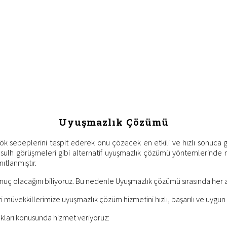
Uyuşmazlık Çözümü
ebeplerini tespit ederek onu çözecek en etkili ve hızlı sonuca götü
 sulh görüşmeleri gibi alternatif uyuşmazlık çözümü yöntemlerinde m
ıtlanmıştır.
onuç olacağını biliyoruz. Bu nedenle Uyuşmazlık çözümü sırasında her a
eri müvekkillerimize uyuşmazlık çözüm hizmetini hızlı, başarılı ve uygu
ıkları konusunda hizmet veriyoruz: