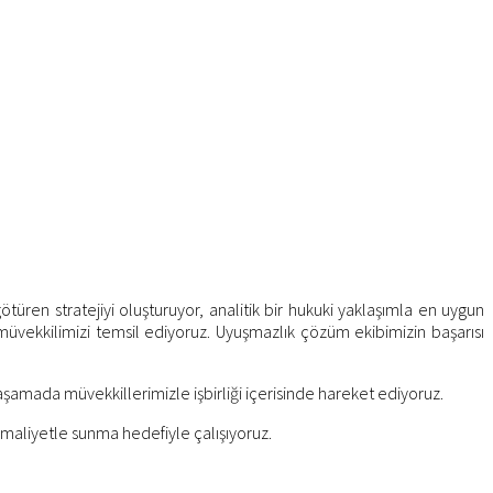
ren stratejiyi oluşturuyor, analitik bir hukuki yaklaşımla en uygun
üvekkilimizi temsil ediyoruz. Uyuşmazlık çözüm ekibimizin başarısı
şamada müvekkillerimizle işbirliği içerisinde hareket ediyoruz.
n maliyetle sunma hedefiyle çalışıyoruz.