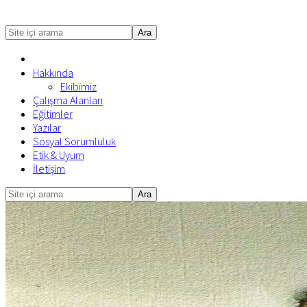
Site
içi
arama
Hakkında
Ekibimiz
Çalışma Alanları
Eğitimler
Yazılar
Sosyal Sorumluluk
Etik & Uyum
İletişim
Site
Mobile
içi
Menu
arama