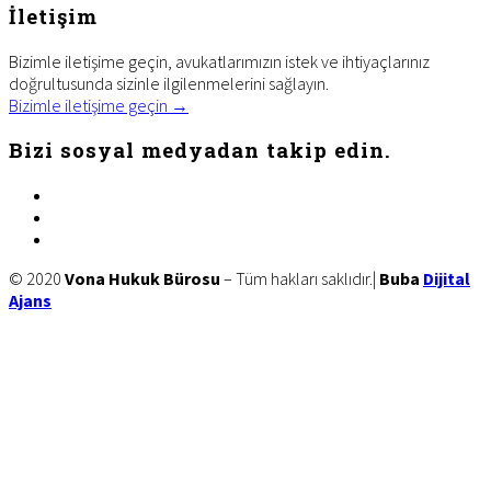
İletişim
Bizimle iletişime geçin, avukatlarımızın istek ve ihtiyaçlarınız
doğrultusunda sizinle ilgilenmelerini sağlayın.
Bizimle iletişime geçin →
Bizi sosyal medyadan takip edin.
facebook
twitter
linkedin
Site
© 2020
Vona Hukuk Bürosu
– Tüm hakları saklıdır.|
Buba
Dijital
Ajans
Footer