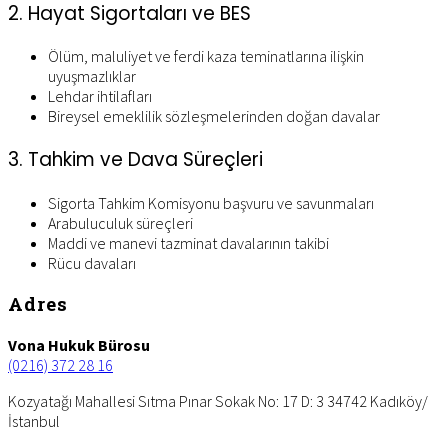
2. Hayat Sigortaları ve BES
Ölüm, maluliyet ve ferdi kaza teminatlarına ilişkin
uyuşmazlıklar
Lehdar ihtilafları
Bireysel emeklilik sözleşmelerinden doğan davalar
3. Tahkim ve Dava Süreçleri
Sigorta Tahkim Komisyonu başvuru ve savunmaları
Arabuluculuk süreçleri
Maddi ve manevi tazminat davalarının takibi
Rücu davaları
Footer
Adres
Vona Hukuk Bürosu
(0216) 372 28 16
Kozyatağı Mahallesi Sıtma Pınar Sokak No: 17 D: 3 34742 Kadıköy/
İstanbul