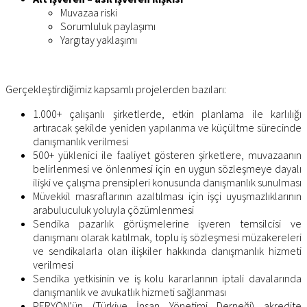
Muvazaa riski
Sorumluluk paylaşımı
Yargıtay yaklaşımı
Gerçekleştirdiğimiz kapsamlı projelerden bazıları:
1.000+ çalışanlı şirketlerde, etkin planlama ile karlılığı
artıracak şekilde yeniden yapılanma ve küçültme sürecinde
danışmanlık verilmesi
500+ yüklenici ile faaliyet gösteren şirketlere, muvazaanın
belirlenmesi ve önlenmesi için en uygun sözleşmeye dayalı
ilişki ve çalışma prensipleri konusunda danışmanlık sunulması
Müvekkil masraflarının azaltılması için işçi uyuşmazlıklarının
arabuluculuk yoluyla çözümlenmesi
Sendika pazarlık görüşmelerine işveren temsilcisi ve
danışmanı olarak katılmak, toplu iş sözleşmesi müzakereleri
ve sendikalarla olan ilişkiler hakkında danışmanlık hizmeti
verilmesi
Sendika yetkisinin ve iş kolu kararlarının iptali davalarında
danışmanlık ve avukatlık hizmeti sağlanması
PERYÖN’ün (Türkiye İnsan Yönetimi Derneği) akredite