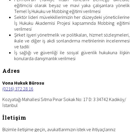
eğitimcisi olarak beyaz ve mavi yaka çalışanlara yönelik
Temel İş Hukuku ve Mobbing eğitimi verilmesi
Sektör lideri müvekkillerimizin her düzeydeki yöneticilerine
İş Hukuku Akademisi Projesi kapsamında Mobbing eğitimi
verilmesi
Şirket işyeri yönetmelik ve politikaları, hizmet sözleşmeleri,
ikale ve diğer iş akdi sonlandırma metinlerinin incelenmesi
ve tadili
İş sağlığı ve güvenliği ile sosyal güvenlik hukukuna ilişkin
konularda danışmanlık verilmesi
Footer
Adres
Vona Hukuk Bürosu
(0216) 372 28 16
Kozyatağı Mahallesi Sıtma Pınar Sokak No: 17 D: 3 34742 Kadıköy/
İstanbul
İletişim
Bizimle iletişime geçin, avukatlarımızın istek ve ihtiyaçlarınız