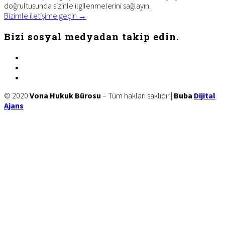
doğrultusunda sizinle ilgilenmelerini sağlayın.
Bizimle iletişime geçin →
Bizi sosyal medyadan takip edin.
facebook
twitter
linkedin
Site
© 2020
Vona Hukuk Bürosu
– Tüm hakları saklıdır.|
Buba
Dijital
Ajans
Footer