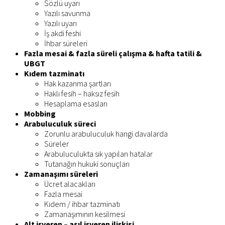
Sözlü uyarı
Yazılı savunma
Yazılı uyarı
İş akdi feshi
İhbar süreleri
Fazla mesai & fazla süreli çalışma & hafta tatili &
UBGT
Kıdem tazminatı
Hak kazanma şartları
Haklı fesih – haksız fesih
Hesaplama esasları
Mobbing
Arabuluculuk süreci
Zorunlu arabuluculuk hangi davalarda
Süreler
Arabuluculukta sık yapılan hatalar
Tutanağın hukuki sonuçları
Zamanaşımı süreleri
Ücret alacakları
Fazla mesai
Kıdem / ihbar tazminatı
Zamanaşımının kesilmesi
Alt işveren – asıl işveren ilişkisi