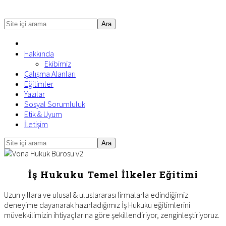
Site
içi
arama
Hakkında
Ekibimiz
Çalışma Alanları
Eğitimler
Yazılar
Sosyal Sorumluluk
Etik & Uyum
İletişim
Site
Mobile
içi
Menu
arama
İş Hukuku Temel İlkeler Eğitimi
Uzun yıllara ve ulusal & uluslararası firmalarla edindiğimiz
deneyime dayanarak hazırladığımız İş Hukuku eğitimlerini
müvekkilimizin ihtiyaçlarına göre şekillendiriyor, zenginleştiriyoruz.