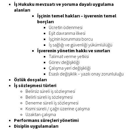
İş Hukuku mevzuatı ve yoruma dayalı uygulama
alanları
İşçinin temel hakları – işverenin temel
borçları
Ücretin ödenmesi
Eşit davranma ilkesi
İşçinin korunması borcu
İş sağlığı ve güvenliği yükümlülüğü
İşverenin yönetim hakkı ve sınırları
Talimat verme yetkisi
Görev değişikliği
Çalışma yeri değişikliği
Esaslı değişiklik – yazılı onay zorunluluğu
Özlük dosyaları
İş sözleşmesi türleri
Belirsiz süreli iş sözleşmesi
Belirli süreli iş sözleşmesi
Deneme süreli iş sözleşmesi
Kısmi süreli / çağrı üzerine çalışma
Uzaktan çalışma
Performans süreçleri yönetimi
Disiplin uygulamaları