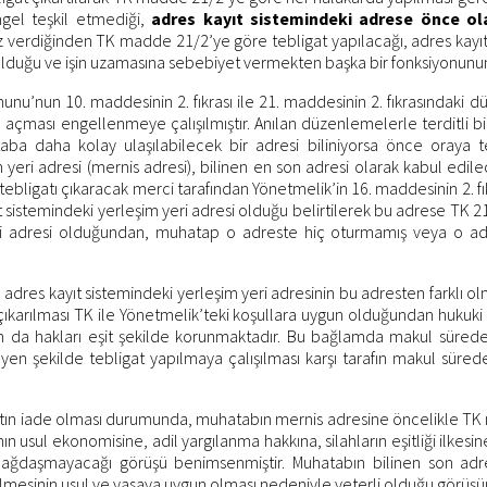
ngel teşkil etmediği,
adres kayıt sistemindeki adrese önce ol
verdiğinden TK madde 21/2’ye göre tebligat yapılacağı, adres kayıt
 olduğu ve işin uzamasına sebebiyet vermekten başka bir fonksiyonun
unu’nun 10. maddesinin 2. fıkrası ile 21. maddesinin 2. fıkrasındaki
açması engellenmeye çalışılmıştır. Anılan düzenlemelerle terditli bi
taba daha kolay ulaşılabilecek bir adresi biliniyorsa önce oraya te
yeri adresi (mernis adresi), bilinen en son adresi olarak kabul edi
tebligatı çıkaracak merci tarafından Yönetmelik’in 16. maddesinin 2. fı
t sistemindeki yerleşim yeri adresi olduğu belirtilerek bu adrese TK 2
eri adresi olduğundan, muhatap o adreste hiç oturmamış veya o adr
 adres kayıt sistemindeki yerleşim yeri adresinin bu adresten farklı o
karılması TK ile Yönetmelik’teki koşullara uygun olduğundan hukuki din
tarafın da hakları eşit şekilde korunmaktadır. Bu bağlamda makul süred
yen şekilde tebligat yapılmaya çalışılması karşı tarafın makul süre
atın iade olması durumunda, muhatabın mernis adresine öncelikle TK 
l ekonomisine, adil yargılanma hakkına, silahların eşitliği ilkesine ay
ağdaşmayacağı görüşü benimsenmiştir. Muhatabın bilinen son adre
esinin usul ve yasaya uygun olması nedeniyle yeterli olduğu görüşüne