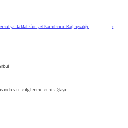
at ya da Mahkûmiyet Kararlarının Bağlayıcılığı
»
anbul
usunda sizinle ilgilenmelerini sağlayın.