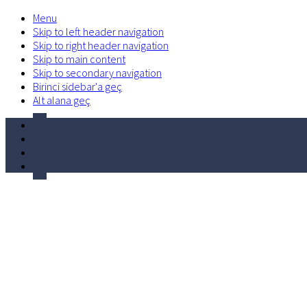
Menu
Skip to left header navigation
Skip to right header navigation
Skip to main content
Skip to secondary navigation
Birinci sidebar'a geç
Alt alana geç
facebook
Before
twitter
Header
linkedin
volume-
control-
phone