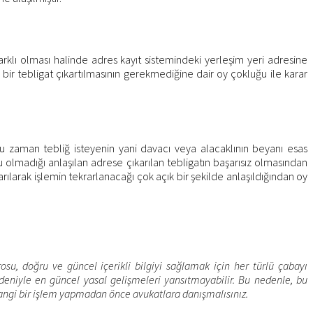
arklı olması halinde adres kayıt sistemindeki yerleşim yeri adresine
ir tebligat çıkartılmasının gerekmediğine dair oy çokluğu ile karar
u zaman tebliğ isteyenin yani davacı veya alacaklının beyanı esas
olmadığı anlaşılan adrese çıkarılan tebligatın başarısız olmasından
ılarak işlemin tekrarlanacağı çok açık bir şekilde anlaşıldığından oy
u, doğru ve güncel içerikli bilgiyi sağlamak için her türlü çabayı
eniyle en güncel yasal gelişmeleri yansıtmayabilir. Bu nedenle, bu
angi bir işlem yapmadan önce avukatlara danışmalısınız.