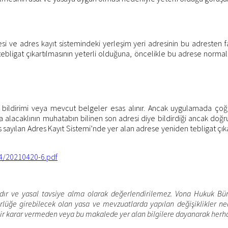
si ve adres kayıt sistemindeki yerleşim yeri adresinin bu adresten f
bligat çıkartılmasının yeterli olduğuna, öncelikle bu adrese normal b
ın bildirimi veya mevcut belgeler esas alınır. Ancak uygulamada çoğ
lacaklının muhatabın bilinen son adresi diye bildirdiği ancak doğru 
sayılan Adres Kayıt Sistemi’nde yer alan adrese yeniden tebligat çıkar
04/20210420-6.pdf
dır ve yasal tavsiye alma olarak değerlendirilemez. Vona Hukuk Büros
ğe girebilecek olan yasa ve mevzuatlarda yapılan değişiklikler ned
bir karar vermeden veya bu makalede yer alan bilgilere dayanarak herh