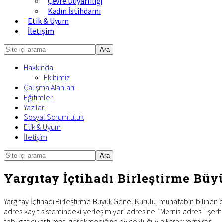
Çevre Duyarlılığı
Kadın İstihdamı
Etik & Uyum
İletişim
Site
içi
Hakkında
arama
Ekibimiz
Çalışma Alanları
Eğitimler
Yazılar
Sosyal Sorumluluk
Etik & Uyum
İletişim
Site
Mobile
içi
Menu
arama
Yargıtay İçtihadı Birleştirme Büy
Yargıtay İçtihadı Birleştirme Büyük Genel Kurulu, muhatabın bilinen e
adres kayıt sistemindeki yerleşim yeri adresine “Mernis adresi” şer
tebligat çıkartılması gerekmediğine oy çokluğuyla karar vermiştir.