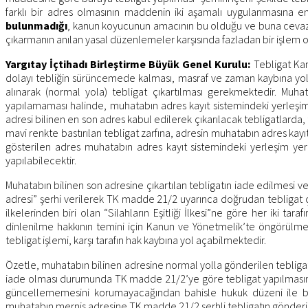
farklı bir adres olmasının maddenin iki aşamalı uygulanmasına e
bulunmadığı
, kanun koyucunun amacının bu olduğu ve buna cevaz 
çıkarmanın anılan yasal düzenlemeler karşısında fazladan bir işlem
Yargıtay İçtihadı Birleştirme Büyük Genel Kurulu:
Tebligat Kan
dolayı tebliğin sürüncemede kalması, masraf ve zaman kaybına yol 
alınarak (normal yola) tebligat çıkartılması gerekmektedir. Muha
yapılamaması halinde, muhatabın adres kayıt sistemindeki yerleşim 
adresi bilinen en son adres kabul edilerek çıkarılacak tebligatlarda, 
mavi renkte bastırılan tebligat zarfına, adresin muhatabın adres kayı
gösterilen adres muhatabın adres kayıt sistemindeki yerleşim y
yapılabilecektir.
Muhatabın bilinen son adresine çıkartılan tebligatın iade edilmesi ve
adresi” şerhi verilerek TK madde 21/2 uyarınca doğrudan tebligat çı
ilkelerinden biri olan “Silahların Eşitliği İlkesi”ne göre her iki 
dinlenilme hakkının temini için Kanun ve Yönetmelik’te öngörülme
tebligat işlemi, karşı tarafın hak kaybına yol açabilmektedir.
Özetle, muhatabın bilinen adresine normal yolla gönderilen teblig
iade olması durumunda TK madde 21/2’ye göre tebligat yapılmasının usu
güncellememesini korumayacağından bahisle hukuk düzeni ile b
muhatabın mernis adresine TK madde 21/2 şerhli tebligatın gönderilm