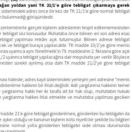
ağan yoldan yani TK 21/1’e göre tebligat çıkarmaya gerek
 sistemindeki adres önce bir kez de TK 21/1’e göre normal tebligat
un bulunmadığı görüşündedir.
 düzenlemelerle gerçek kişilerin adreslerinin tespit edilememesinden
r tebligat söz konusudur. Muhataba önce bilinen en son adresi esas
bligat yapılması imkânı açık tutulmuştur. Bilinen adrese tebligat
lecek ve tebligat buraya yapılacaktır. TK madde 10/2’ye göre mernis
krası uyarınca aynı Yönetmelik’in 79. maddesinin 2. fıkrasına göre açık
1/2 uyarınca tebligat yapılacağına dair meşruhata yer verilir. Böylece
esten sürekli ayrılmış olsa dahi TK madde 21/2’ye göre tebligat
lması halinde; adres kayıt sistemindeki yerleşim yeri adresine “mernis
lenilme hakkının bir ihlali değildir. Adil yargılanma hakkının temel
e yargılanma hakkı her iki tarafa ait bir hak olup, muhatabın hukuki
de yargılanma hakkını ihlal etmekte ve muhataba yapılması geciken
madde 21’e göre tebligat gönderilmesi, gönderilen bu tebligatın da
kırı olduğu ve kanunun kişilerin kötü niyetli bir şekilde bu bilgileri
sine normal yolla gönderilen tebligatın iade olması durumunda
 ulaşılmıştır.