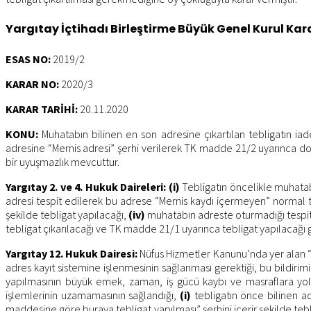
Yargıtay İçtihadı Birleştirme Büyük Genel Kurul Kara
ESAS NO:
2019/2
KARAR NO:
2020/3
KARAR TARİHİ:
20.11.2020
KONU:
Muhatabın bilinen en son adresine çıkartılan tebligatın iad
adresine “Mernis adresi” şerhi verilerek TK madde 21/2 uyarınca doğ
bir uyuşmazlık mevcuttur.
Yargıtay 2. ve 4. Hukuk Daireleri:
(i)
Tebligatın öncelikle muhatabı
adresi tespit edilerek bu adrese “Mernis kaydı içermeyen” normal t
şekilde tebligat yapılacağı,
(iv)
muhatabın adreste oturmadığı tespit 
tebligat çıkarılacağı ve TK madde 21/1 uyarınca tebligat yapılacağı 
Yargıtay 12. Hukuk Dairesi:
Nüfus Hizmetler Kanunu’nda yer alan “ad
adres kayıt sistemine işlenmesinin sağlanması gerektiği, bu bildiri
yapılmasının büyük emek, zaman, iş gücü kaybı ve masraflara yol 
işlemlerinin uzamamasının sağlandığı,
(i)
tebligatın önce bilinen ad
maddesine göre buraya tebligat yapılması” şerhini içerir şekilde teb