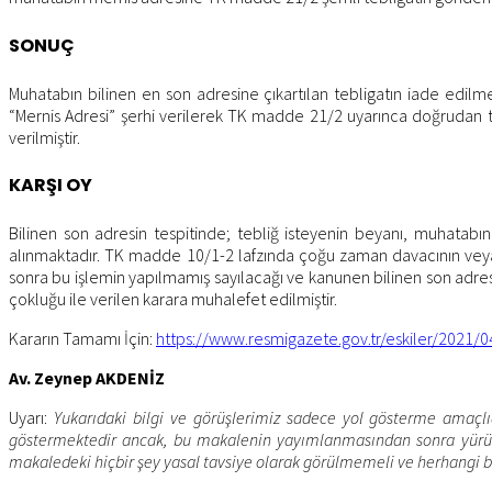
SONUÇ
Muhatabın bilinen en son adresine çıkartılan tebligatın iade edilme
“Mernis Adresi” şerhi verilerek TK madde 21/2 uyarınca doğrudan te
verilmiştir.
KARŞI OY
Bilinen son adresin tespitinde; tebliğ isteyenin beyanı, muhatab
alınmaktadır. TK madde 10/1-2 lafzında çoğu zaman davacının veya a
sonra bu işlemin yapılmamış sayılacağı ve kanunen bilinen son adres 
çokluğu ile verilen karara muhalefet edilmiştir.
Kararın Tamamı İçin:
https://www.resmigazete.gov.tr/eskiler/2021/
Av. Zeynep AKDENİZ
Uyarı:
Yukarıdaki bilgi ve görüşlerimiz sadece yol gösterme amaçlı
göstermektedir ancak, bu makalenin yayımlanmasından sonra yürürlü
makaledeki hiçbir şey yasal tavsiye olarak görülmemeli ve herhangi 