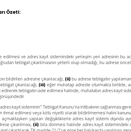
rı Özeti:
e edilmesi ve adres kayıt sistemindeki yerleşim yeri adresinin bu ad
rudan tebligat çıkarılmasının yeterli olup olmadığı, bu adrese öncelik
n bildirilen adresine çıkarılacağı,
(ii)
bu adrese tebligatın yapılamam
ebligat çıkarılacağı,
(iii)
eğer muhatap adreste oturmakla birlikte, ad
edilerek tebligatın iade edilmesi halinde, muhatabın adres kayıt sist
görüşündedir.
res kayıt sisteminin” Tebligat Kanunu’na intibakının sağlanması gerekt
min ihmal edilmesi veya kötü niyetli olarak bildirilmemesi halini ka
açmaktayken yapılan değişikliklerle adres kayıt sistemi dışında ayr
rese çıkarılması,
(ii)
bila dönmesi halinde adres kayıt sistemindeki 
ligat çıkartılarak TK madde 21/2’ye göre her halükarda yapılması gere