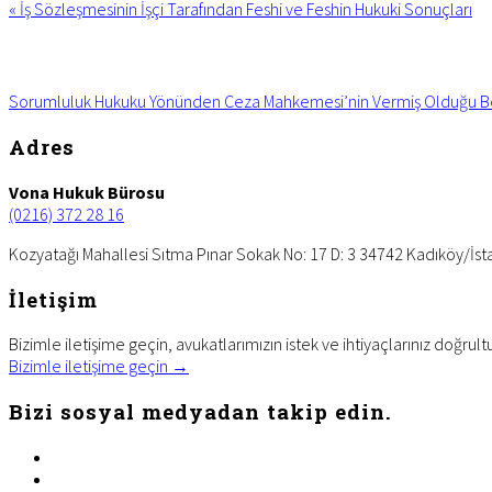
Previous
«
İş Sözleşmesinin İşçi Tarafından Feshi ve Feshin Hukuki Sonuçları
Post:
Next
Post:
Sorumluluk Hukuku Yönünden Ceza Mahkemesi’nin Vermiş Olduğu Bera
Footer
Adres
Vona Hukuk Bürosu
(0216) 372 28 16
Kozyatağı Mahallesi Sıtma Pınar Sokak No: 17 D: 3 34742 Kadıköy/İst
İletişim
Bizimle iletişime geçin, avukatlarımızın istek ve ihtiyaçlarınız doğrult
Bizimle iletişime geçin →
Bizi sosyal medyadan takip edin.
facebook
twitter