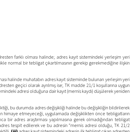
resten farklı olması halinde; adres kayıt sistemindeki yerleşim yeri
le normal bir tebligat çıkartılmasının gerekip gerekmediğine ilişkin
ası halinde muhatabın adres kayıt sisteminde bulunan yerleşim yeri
resten geçici olarak ayrılmış ise; TK madde 21/1 koşullarına uygun
emindeki adresi olduğuna dair kayıt (mernis kaydı) düşülerek yeniden
iği, bu durumda adres değişikliği halinde bu değişikliğin bildirilerek
nunun himaye etmeyeceği, uygulamada değişiklikten önce tebligatların
ıca bir adres araştırması yapılmasına gerek olmadığından tebligat
adres tespit edilerek ve bu adresin “mernis adresi olduğu, TK 21/2
ktiği,
(iii)
adres kayıt sistemindeki adresin ilk tebligat çıkan adresten