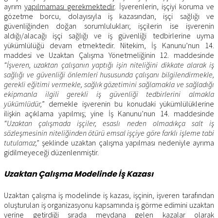
ayrım
yapılmaması gerekmektedir
. İşverenlerin, işçiyi koruma ve
gözetme borcu, dolayısıyla iş kazasından, işçi sağlığı ve
güvenliğinden doğan sorumlulukları; işçilerin ise işverenin
aldığı/alacağı işçi sağlığı ve iş güvenliği tedbirlerine uyma
yükümlülüğü devam etmektedir. Nitekim, İş Kanunu’nun 14.
maddesi ve Uzaktan Çalışma Yönetmeliğinin 12. maddesinde
“
İşveren, uzaktan çalışanın yaptığı işin niteliğini dikkate alarak iş
sağlığı ve güvenliği önlemleri hususunda çalışanı bilgilendirmekle,
gerekli eğitimi vermekle, sağlık gözetimini sağlamakla ve sağladığı
ekipmanla ilgili gerekli iş güvenliği tedbirlerini almakla
yükümlüdür,
” demekle işverenin bu konudaki yükümlülüklerine
ilişkin açıklama yapılmış; yine İş Kanunu’nun 14. maddesinde
“Uzaktan çalışmada işçiler, esaslı neden olmadıkça salt iş
sözleşmesinin niteliğinden ötürü emsal işçiye göre farklı işleme tabi
tutulamaz,”
şeklinde uzaktan çalışma yapılması nedeniyle ayrıma
gidilmeyeceği düzenlenmiştir.
Uzaktan Çalışma Modelinde İş Kazası
Uzaktan çalışma iş modelinde iş kazası, işçinin, işveren tarafından
oluşturulan iş organizasyonu kapsamında iş görme edimini uzaktan
yerine getirdiği sırada meydana gelen kazalar olarak