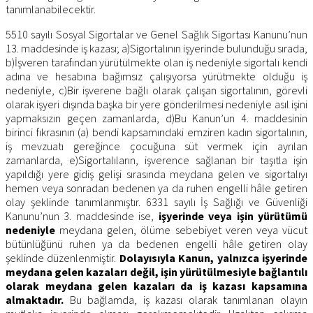
tanımlanabilecektir.
5510 sayılı Sosyal Sigortalar ve Genel Sağlık Sigortası Kanunu’nun
13. maddesinde iş kazası; a)Sigortalının işyerinde bulunduğu sırada,
b)İşveren tarafından yürütülmekte olan iş nedeniyle sigortalı kendi
adına ve hesabına bağımsız çalışıyorsa yürütmekte olduğu iş
nedeniyle, c)Bir işverene bağlı olarak çalışan sigortalının, görevli
olarak işyeri dışında başka bir yere gönderilmesi nedeniyle asıl işini
yapmaksızın geçen zamanlarda, d)Bu Kanun’un 4. maddesinin
birinci fıkrasının (a) bendi kapsamındaki emziren kadın sigortalının,
iş mevzuatı gereğince çocuğuna süt vermek için ayrılan
zamanlarda, e)Sigortalıların, işverence sağlanan bir taşıtla işin
yapıldığı yere gidiş gelişi sırasında meydana gelen ve sigortalıyı
hemen veya sonradan bedenen ya da ruhen engelli hâle getiren
olay şeklinde tanımlanmıştır. 6331 sayılı İş Sağlığı ve Güvenliği
Kanunu’nun 3. maddesinde ise,
i
şyerinde veya işin yürütümü
nedeniyle
meydana gelen, ölüme sebebiyet veren veya vücut
bütünlüğünü ruhen ya da bedenen engelli hâle getiren olay
şeklinde düzenlenmiştir.
Dolayısıyla Kanun, yalnızca işyerinde
meydana gelen kazaları değil, işin yürütülmesiyle bağlantılı
olarak meydana gelen kazaları da iş kazası kapsamına
almaktadır.
Bu bağlamda, iş kazası olarak tanımlanan olayın