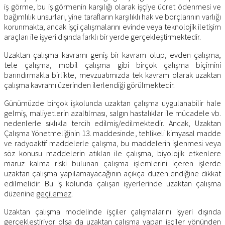
iş görme, bu iş görmenin karşılığı olarak işçiye ücret ödenmesi ve
bağımlılık unsurları, yine tarafların karşılıklı hak ve borçlarının varlığı
korunmakta; ancak işçi çalışmalarını evinde veya teknolojik iletişim
araçları ile işyeri dışında farklı bir yerde gerçekleştirmektedir.
Uzaktan çalışma kavramı geniş bir kavram olup, evden çalışma,
tele çalışma, mobil çalışma gibi birçok çalışma biçimini
barındırmakla birlikte, mevzuatımızda tek kavram olarak uzaktan
çalışma kavramı üzerinden ilerlendiği görülmektedir.
Günümüzde birçok işkolunda uzaktan çalışma uygulanabilir hale
gelmiş, maliyetlerin azaltılması, salgın hastalıklar ile mücadele vb.
nedenlerle sıklıkla tercih edilmiş/edilmektedir. Ancak, Uzaktan
Çalışma Yönetmeliğinin 13. maddesinde, tehlikeli kimyasal madde
ve radyoaktif maddelerle çalışma, bu maddelerin işlenmesi veya
söz konusu maddelerin atıkları ile çalışma, biyolojik etkenlere
maruz kalma riski bulunan çalışma işlemlerini içeren işlerde
uzaktan çalışma yapılamayacağının açıkça düzenlendiğine dikkat
edilmelidir. Bu iş kolunda çalışan işyerlerinde uzaktan çalışma
düzenine
geçilemez
.
Uzaktan çalışma modelinde işçiler çalışmalarını işyeri dışında
gerçekleştiriyor olsa da uzaktan çalışma yapan işçiler yönünden