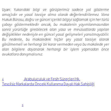
Uyarı:
Yukarıdaki bilgi ve görüşlerimiz sadece yol gösterme
amaçlıdır ve yasal tavsiye alma olarak değerlendirilemez. Vona
Hukuk Bürosu, doğru ve güncel içerikli bilgiyi sağlamak için her türlü
çabayı göstermektedir ancak, bu makalenin yayımlanmasından
sonra yürürlüğe girebilecek olan yasa ve mevzuatlarda yapılan
değişiklikler nedeniyle en güncel yasal gelişmeleri yansıtmayabilir.
Bu nedenle, bu makaledeki hiçbir şey yasal tavsiye olarak
görülmemeli ve herhangi bir karar vermeden veya bu makalede yer
alan bilgilere dayanarak herhangi bir işlem yapmadan önce
avukatlara danışmalısınız.
Previous
Post:
«
Arabuluculuk ve Fesih Süreçleri Hk.
Next
Tescilsiz Markalarda Önceki Kullanıma Dayalı Hak Sahipliği
Post:
»