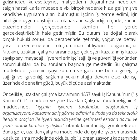
gelişmeler, küreselleşme, maliyetlerin düşürülmesi hedefleri,
salgın hastalıklarla mücadele vb. birçok nedenle hızla gelişmiş ve
kendisine uygulama alanı bulmuştur. İşçinin iş görme edimi, işin
niteliğine uygun düştüğü ve olanakların sağlandığı ölçüde, kanuni
düzenlemeler çerçevesinde istenilen her yerde
gerçekleştirilebilir hale getirilmiştir. Bu durum ise doğal olarak
birçok hukuki soruyu da beraberinde getirmiş, yoğun ve detaylı
yasal düzenlemelerin oluşturulması ihtiyacını doğurmuştur.
Nitekim, uzaktan çalışma sırasında gerçekleşen kazaların iş kazası
sayılıp sayılmayacağı, işverenlerin işçi sağlığı ve güvenliği yönünden
sorumlulukları da bu soruların başında gelmektedir. Bu çalışma
modelinde işverenin işçiyi koruma ve gözetme borcu gereği iş
sağlığı ve güvenliği sağlama yükümlülüğü devam etse de işçi
üzerindeki denetim gücü, büyük ölçüde azalmaktadır.
Öncelikle, uzaktan çalışma kavramının 4857 sayılı İş Kanunu’nun (“İş
Kanunu”) 14. maddesi ve yine Uzaktan Çalışma Yönetmeliğinin 4.
maddesinde, “
işçinin, işveren tarafından oluşturulan iş
organizasyonu kapsamında iş görme edimini evinde ya da teknolojik
iletişim araçları ile işyeri dışında yerine getirmesi esasına dayalı ve
yazılı olarak kurulan iş ilişkisi
” olarak tanımlandığı görülmektedir.
Buna göre, uzaktan çalışma modelinde de işçi ile işveren arasında
klasik çalışma modelinde olduğu gibi iş organizasyonu kapsamında