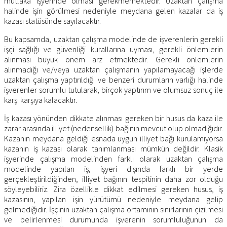
mutlaka işyerinde olması gerekmemektedir. Uzaktan çalışma
halinde işin görülmesi nedeniyle meydana gelen kazalar da iş
kazası statüsünde sayılacaktır.
Bu kapsamda, uzaktan çalışma modelinde de işverenlerin gerekli
işçi sağlığı ve güvenliği kurallarına uyması, gerekli önlemlerin
alınması büyük önem arz etmektedir. Gerekli önlemlerin
alınmadığı ve/veya uzaktan çalışmanın yapılamayacağı işlerde
uzaktan çalışma yaptırıldığı ve benzeri durumların varlığı halinde
işverenler sorumlu tutularak, birçok yaptırım ve olumsuz sonuç ile
karşı karşıya kalacaktır.
İş kazası yönünden dikkate alınması gereken bir husus da kaza ile
zarar arasında illiyet (nedensellik) bağının mevcut olup olmadığıdır.
Kazanın meydana geldiği esnada uygun illiyet bağı kurulamıyorsa
kazanın iş kazası olarak tanımlanması mümkün değildir. Klasik
işyerinde çalışma modelinden farklı olarak uzaktan çalışma
modelinde yapılan iş, işyeri dışında farklı bir yerde
gerçekleştirildiğinden, illiyet bağının tespitinin daha zor olduğu
söyleyebiliriz. Zira özellikle dikkat edilmesi gereken husus, iş
kazasının, yapılan işin yürütümü nedeniyle meydana gelip
gelmediğidir. İşçinin uzaktan çalışma ortamının sınırlarının çizilmesi
ve belirlenmesi durumunda işverenin sorumluluğunun da