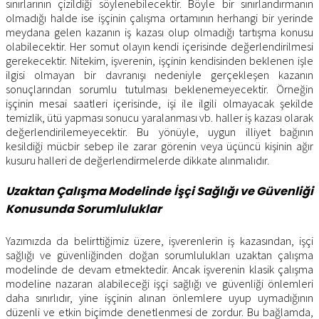
sınırlarının çizildiği söylenebilecektir. Böyle bir sınırlandırmanın
olmadığı halde ise işçinin çalışma ortamının herhangi bir yerinde
meydana gelen kazanın iş kazası olup olmadığı tartışma konusu
olabilecektir. Her somut olayın kendi içerisinde değerlendirilmesi
gerekecektir. Nitekim, işverenin, işçinin kendisinden beklenen işle
ilgisi olmayan bir davranışı nedeniyle gerçekleşen kazanın
sonuçlarından sorumlu tutulması beklenemeyecektir. Örneğin
işçinin mesai saatleri içerisinde, işi ile ilgili olmayacak şekilde
temizlik, ütü yapması sonucu yaralanması vb. haller iş kazası olarak
değerlendirilemeyecektir. Bu yönüyle, uygun illiyet bağının
kesildiği mücbir sebep ile zarar görenin veya üçüncü kişinin ağır
kusuru halleri de değerlendirmelerde dikkate alınmalıdır.
Uzaktan Çalışma Modelinde İşçi Sağlığı ve Güvenliği
Konusunda Sorumluluklar
Yazımızda da belirttiğimiz üzere, işverenlerin iş kazasından, işçi
sağlığı ve güvenliğinden doğan sorumlulukları uzaktan çalışma
modelinde de devam etmektedir. Ancak işverenin klasik çalışma
modeline nazaran alabileceği işçi sağlığı ve güvenliği önlemleri
daha sınırlıdır, yine işçinin alınan önlemlere uyup uymadığının
düzenli ve etkin biçimde denetlenmesi de zordur. Bu bağlamda,