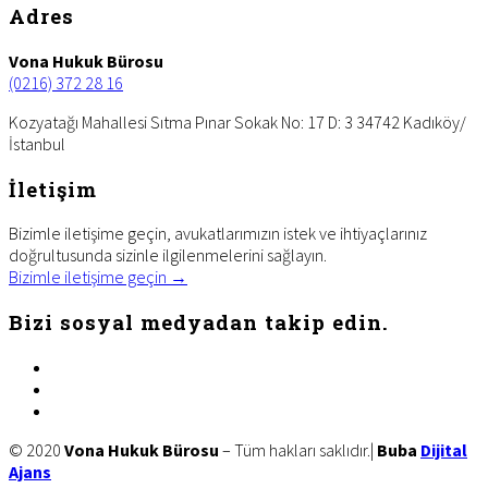
Footer
Adres
Vona Hukuk Bürosu
(0216) 372 28 16
Kozyatağı Mahallesi Sıtma Pınar Sokak No: 17 D: 3 34742 Kadıköy/
İstanbul
İletişim
Bizimle iletişime geçin, avukatlarımızın istek ve ihtiyaçlarınız
doğrultusunda sizinle ilgilenmelerini sağlayın.
Bizimle iletişime geçin →
Bizi sosyal medyadan takip edin.
facebook
twitter
linkedin
Site
© 2020
Vona Hukuk Bürosu
– Tüm hakları saklıdır.|
Buba
Dijital
Ajans