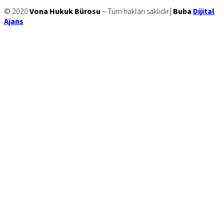
Site
© 2020
Vona Hukuk Bürosu
– Tüm hakları saklıdır.|
Buba
Dijital
Ajans
Footer