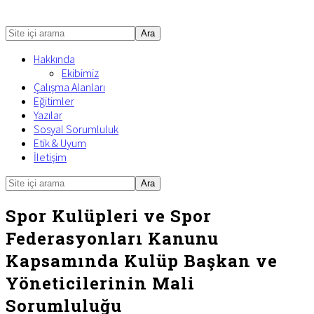
Site
içi
Hakkında
arama
Ekibimiz
Çalışma Alanları
Eğitimler
Yazılar
Sosyal Sorumluluk
Etik & Uyum
İletişim
Site
Mobile
içi
Menu
arama
Spor Kulüpleri ve Spor
Federasyonları Kanunu
Kapsamında Kulüp Başkan ve
Yöneticilerinin Mali
Sorumluluğu