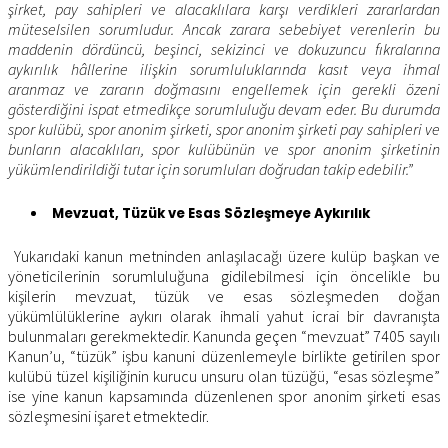
şirket, pay sahipleri ve alacaklılara karşı verdikleri zararlardan
müteselsilen sorumludur. Ancak zarara sebebiyet verenlerin bu
maddenin dördüncü, beşinci, sekizinci ve dokuzuncu fıkralarına
aykırılık hâllerine ilişkin sorumluluklarında kasıt veya ihmal
aranmaz ve zararın doğmasını engellemek için gerekli özeni
gösterdiğini ispat etmedikçe sorumluluğu devam eder. Bu durumda
spor kulübü, spor anonim şirketi, spor anonim şirketi pay sahipleri ve
bunların alacaklıları, spor kulübünün ve spor anonim şirketinin
yükümlendirildiği tutar için sorumluları doğrudan takip edebilir.”
Mevzuat, Tüzük ve Esas Sözleşmeye Aykırılık
Yukarıdaki kanun metninden anlaşılacağı üzere kulüp başkan ve
yöneticilerinin sorumluluğuna gidilebilmesi için öncelikle bu
kişilerin mevzuat, tüzük ve esas sözleşmeden doğan
yükümlülüklerine aykırı olarak ihmali yahut icrai bir davranışta
bulunmaları gerekmektedir. Kanunda geçen “mevzuat” 7405 sayılı
Kanun’u, “tüzük” işbu kanuni düzenlemeyle birlikte getirilen spor
kulübü tüzel kişiliğinin kurucu unsuru olan tüzüğü, “esas sözleşme”
ise yine kanun kapsamında düzenlenen spor anonim şirketi esas
sözleşmesini işaret etmektedir.