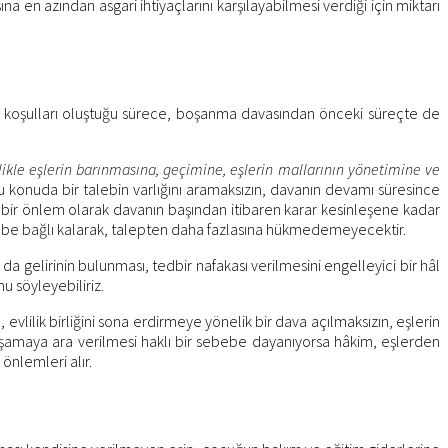
 en azından asgari ihtiyaçlarını karşılayabilmesi verdiği için miktarı
 koşulları oluştuğu sürece, boşanma davasından önceki süreçte de
ikle eşlerin barınmasına, geçimine, eşlerin mallarının yönetimine ve
u konuda bir talebin varlığını aramaksızın, davanın devamı süresince
 bir önlem olarak davanın başından itibaren karar kesinleşene kadar
lebe bağlı kalarak, talepten daha fazlasına hükmedemeyecektir.
n da gelirinin bulunması, tedbir nafakası verilmesini engelleyici bir hâl
u söyleyebiliriz.
lilik birliğini sona erdirmeye yönelik bir dava açılmaksızın, eşlerin
yaşamaya ara verilmesi haklı bir sebebe dayanıyorsa hâkim, eşlerden
önlemleri alır.