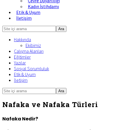
Çevre Duyarlılığı
Kadın İstihdamı
Etik & Uyum
İletişim
Site
içi
Hakkında
arama
Ekibimiz
Çalışma Alanları
Eğitimler
Yazılar
Sosyal Sorumluluk
Etik & Uyum
İletişim
Site
Mobile
içi
Menu
arama
Nafaka ve Nafaka Türleri
Nafaka Nedir?