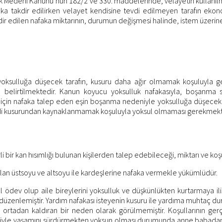
Türk Medeni Kanunu’nun 182/2 ve 330. maddelerinde; velayetin kullanıl
 takdir edilirken velayet kendisine tevdi edilmeyen tarafın ekono
ir edilen nafaka miktarının, durumun değişmesi halinde, istem üzerin
ulluğa düşecek tarafın, kusuru daha ağır olmamak koşuluyla geçim
belirtilmektedir. Kanun koyucu yoksulluk nafakasıyla, boşanma 
i için nafaka talep eden eşin boşanma nedeniyle yoksulluğa düşecek o
i kusurundan kaynaklanmamak koşuluyla yoksul olmaması gerekmektedi
bir kan hısımlığı bulunan kişilerden talep edebileceği, miktarı ve koşul
lan üstsoyu ve altsoyu ile kardeşlerine nafaka vermekle yükümlüdür.
syal ödev olup aile bireylerini yoksulluk ve düşkünlükten kurtarmaya
ak düzenlemiştir. Yardım nafakası isteyenin kusuru ile yardıma muhtaç
ü ortadan kaldıran bir neden olarak görülmemiştir. Koşullarının ge
iriyle yaşamını sürdürmekten yoksun olması durumunda anne babadan 