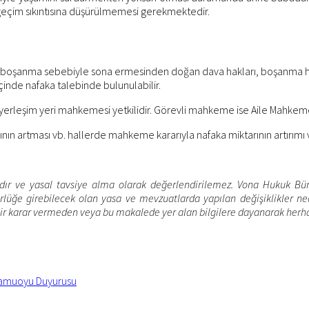
n geçim sıkıntısına düşürülmemesi gerekmektedir.
ğin boşanma sebebiyle sona ermesinden doğan dava hakları, boşanma
inde nafaka talebinde bulunulabilir.
yerleşim yeri mahkemesi yetkilidir. Görevli mahkeme ise Aile Mahkemes
ının artması vb. hallerde mahkeme kararıyla nafaka miktarının artırım
dır ve yasal tavsiye alma olarak değerlendirilemez. Vona Hukuk Büros
ğe girebilecek olan yasa ve mevzuatlarda yapılan değişiklikler ned
bir karar vermeden veya bu makalede yer alan bilgilere dayanarak herh
 Kamuoyu Duyurusu