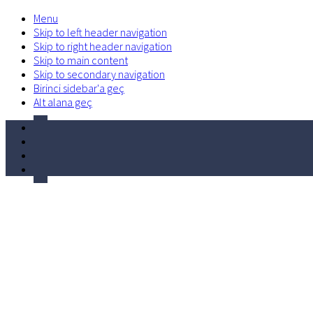
Menu
Skip to left header navigation
Skip to right header navigation
Skip to main content
Skip to secondary navigation
Birinci sidebar'a geç
Alt alana geç
facebook
Before
twitter
Header
linkedin
volume-
control-
phone