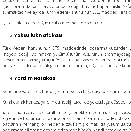
Çocuklara verilen nafaka türüne ise iştirak nafakası denmektedir. 
gücü oranında katılmak zorunda olduğu hükme bağlanmıştır. Nafaka
alınmaktadır ve ayrıca Türk Medeni Kanunu’nun 331. maddesi ile takd
İştirak nafakası, çocuğun reşit olması halinde sona erer.
Yoksulluk Nafakası
Türk Medeni Kanunu’nun 175. maddesinde, boşanma yüzünden yoks
isteyebileceği ve nafaka yükümlüsünün kusurunun aranmayacağı 
karşılanmasını amaçlamıştır. Yoksulluk nafakasına hükmedilebilmes
ödeyebilecek ekonomik gücünün bulunması, diğer bir ifadeyle kend
Yardım Nafakası
Kendisine yardım edilmediği zaman yoksulluğa düşecek kişinin, belirli 
Kural olarak herkes, yardım etmediği takdirde yoksulluğa düşecek o
Yardım nafakası ahlak kuralları ile geleneklerin zorunlu kıldığı so
kişilerin ve toplumun vicdanına bırakılmamış, kanuni bir ödev olar
bağlarının herhangi bir nedenle zayıflamış olması da yükümlülüğ
bağlamda; eğitimine devam eden reşit bireyin, kendi emek ve gel