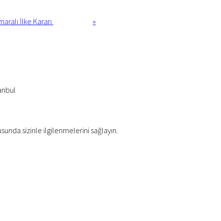
maralı İlke Kararı
»
anbul
usunda sizinle ilgilenmelerini sağlayın.