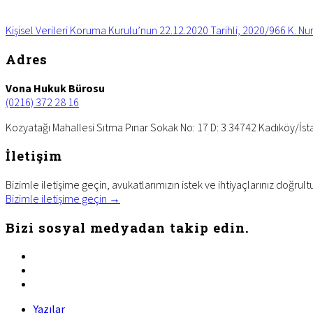
Kişisel Verileri Koruma Kurulu’nun 22.12.2020 Tarihli, 2020/966 K. Nu
Footer
Adres
Vona Hukuk Bürosu
(0216) 372 28 16
Kozyatağı Mahallesi Sıtma Pınar Sokak No: 17 D: 3 34742 Kadıköy/İst
İletişim
Bizimle iletişime geçin, avukatlarımızın istek ve ihtiyaçlarınız doğrult
Bizimle iletişime geçin →
Bizi sosyal medyadan takip edin.
facebook
twitter
linkedin
Yazılar