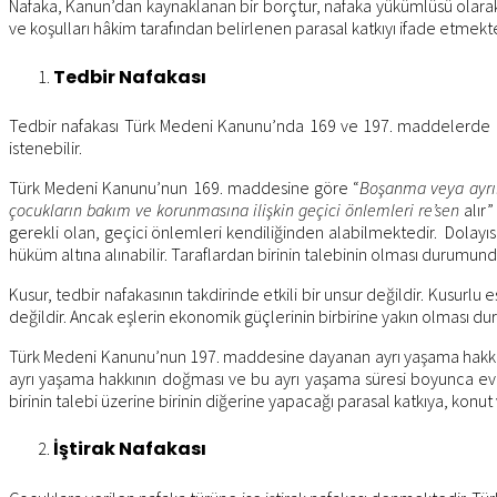
Nafaka, Kanun’dan kaynaklanan bir borçtur, nafaka yükümlüsü olarak be
ve koşulları hâkim tarafından belirlenen parasal katkıyı ifade etmek
Tedbir Nafakası
Tedbir nafakası Türk Medeni Kanunu’nda 169 ve 197. maddelerde d
istenebilir.
Türk Medeni Kanunu’nun 169. maddesine göre “
Boşanma veya ayrılı
çocukların bakım ve korunmasına ilişkin geçici önlemleri re’sen
alır
gerekli olan, geçici önlemleri kendiliğinden alabilmektedir. Dolayısı
hüküm altına alınabilir. Taraflardan birinin talebinin olması duru
Kusur, tedbir nafakasının takdirinde etkili bir unsur değildir. Kusurlu 
değildir. Ancak eşlerin ekonomik güçlerinin birbirine yakın olması 
Türk Medeni Kanunu’nun 197. maddesine dayanan ayrı yaşama hakkı ise,
ayrı yaşama hakkının doğması ve bu ayrı yaşama süresi boyunca evli
birinin talebi üzerine birinin diğerine yapacağı parasal katkıya, konu
İştirak Nafakası