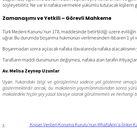
söyleyebiliriz. Ne var ki nafaka vermekle yükümlü tutulacak kişileri
Zamanaşımı ve Yetkili – Görevli Mahkeme
Türk Medeni Kanunu’nun 178. maddesinde belirtildiği üzere evlili
uğrar. Bu durumda boşanma hükmünün verilmesinden itibaren 1 yıl iç
Boşanmadan sonra açılacak nafaka davalarında nafaka alacaklısının 
Tarafların maddi durumunun değişmesi, nafaka alan tarafın ihtiyaçlar
Av. Melisa Zeynep Uzunlar
Uyarı:
Yukarıdaki bilgi ve görüşlerimiz sadece yol gösterme amaçlı
göstermektedir ancak, bu makalenin yayımlanmasından sonra yürürlü
makaledeki hiçbir şey yasal tavsiye olarak görülmemeli ve herhangi 
Previous
Post:
«
Kişisel Verileri Koruma Kurulu’nun WhatsApp’a İlişkin
Next
Post: