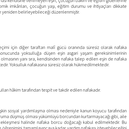
ması kendisine verilmeyen eşin, çocuğun bakım ve eğitim giderlerine
mik imkânları, çocuğun yaşı, eğitim durumu ve ihtiyaçları dikkate
e yeniden belirleyebileceği düzenlenmiştir.
i için diğer taraftan malî gücü oranında süresiz olarak nafaka
sonucunda yoksulluğa düşen eşin asgari yaşam gereksinimlerinin
lmasının yanı sıra, kendisinden nafaka talep edilen eşin de nafaka
r. Yoksulluk nafakasına süresiz olarak hükmedilmektedir.
ları hâkim tarafından tespit ve takdir edilen nafakadır.
 ilişkin sosyal yardımlaşma olması nedeniyle kanun koyucu tarafından
 duruma düşmüş olması yükümlüyü borcundan kurtarmayacağı gibi, aile
rçekleşmesi halinde nafaka borcu doğacağı kabul edilmektedir. Bu
öğrenimini tamamlayıncaya kadar yardım nafakası isteyebileceğini