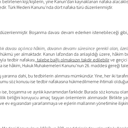
lirlenen kişi/kişilerin, yine Kanun’dan kaynaklanan nafaka alacaklısına
tedir. Türk Medeni Kanunu’nda dört nafaka türü düzenlenmiştir.
üzenlenmiştir. Boşanma davası devam ederken istenebileceği gibi,
k davası açılınca hâkim, davanın devamı süresince gerekli olan, özell
” hükmü yer almaktadır
.
Kanun lafzından da anlaşıldığı üzere, hâkim b
yla tedbir nafakası
, talebe bağlı olmaksızın takdir edilebilir
ve geçici
munda ise hâkim, Hukuk Muhakemeleri Kanunu’nun 26. maddesi gereği ta
eş yararına dahi, bu tedbirlerin alınması mümkündür. Yine, her iki tarafı
durumu söz konusu ise tedbir nafakasına hükmedilmeme ihtimali olduğun
 boşanma ve ayrılık kavramından farklıdır. Burada söz konusu olan, ev
lik birliğini koruyucu amaç taşıyan önlemlerin alınmasıdır. Birlikte 
t ve ev eşyasından yararlanmaya ve eşlerin mallarının yönetimine ilişkin 