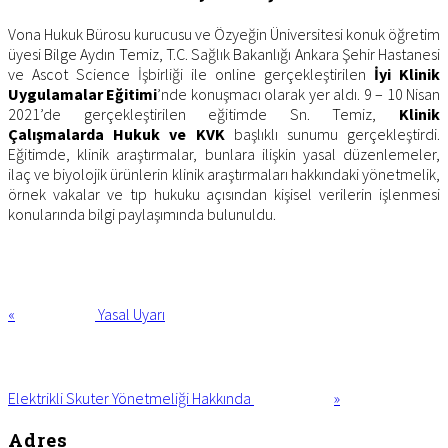
Vona Hukuk Bürosu kurucusu ve Özyeğin Üniversitesi konuk öğretim
üyesi Bilge Aydın Temiz, T.C. Sağlık Bakanlığı Ankara Şehir Hastanesi
ve Ascot Science İşbirliği ile online gerçekleştirilen
İyi Klinik
Uygulamalar Eğitimi
’nde konuşmacı olarak yer aldı. 9 – 10 Nisan
2021’de gerçekleştirilen eğitimde Sn. Temiz,
Klinik
Çalışmalarda Hukuk ve KVK
başlıklı sunumu gerçekleştirdi.
Eğitimde, klinik araştırmalar, bunlara ilişkin yasal düzenlemeler,
ilaç ve biyolojik ürünlerin klinik araştırmaları hakkındaki yönetmelik,
örnek vakalar ve tıp hukuku açısından kişisel verilerin işlenmesi
konularında bilgi paylaşımında bulunuldu.
Previous
Post:
«
Yasal Uyarı
Next
Post:
Elektrikli Skuter Yönetmeliği Hakkında
»
Footer
Adres