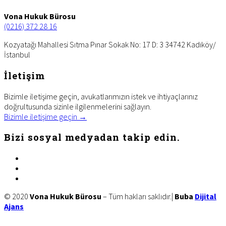
Vona Hukuk Bürosu
(0216) 372 28 16
Kozyatağı Mahallesi Sıtma Pınar Sokak No: 17 D: 3 34742 Kadıköy/
İstanbul
İletişim
Bizimle iletişime geçin, avukatlarımızın istek ve ihtiyaçlarınız
doğrultusunda sizinle ilgilenmelerini sağlayın.
Bizimle iletişime geçin →
Bizi sosyal medyadan takip edin.
facebook
twitter
linkedin
Site
© 2020
Vona Hukuk Bürosu
– Tüm hakları saklıdır.|
Buba
Dijital
Ajans
Footer