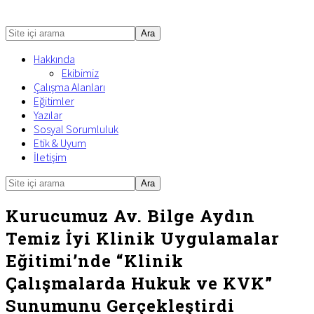
Site
içi
Hakkında
arama
Ekibimiz
Çalışma Alanları
Eğitimler
Yazılar
Sosyal Sorumluluk
Etik & Uyum
İletişim
Site
Mobile
içi
Menu
arama
Kurucumuz Av. Bilge Aydın
Temiz İyi Klinik Uygulamalar
Eğitimi’nde “Klinik
Çalışmalarda Hukuk ve KVK”
Sunumunu Gerçekleştirdi