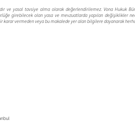
dır ve yasal tavsiye alma olarak değerlendirilemez. Vona Hukuk Büros
ğe girebilecek olan yasa ve mevzuatlarda yapılan değişiklikler ned
bir karar vermeden veya bu makalede yer alan bilgilere dayanarak herh
anbul