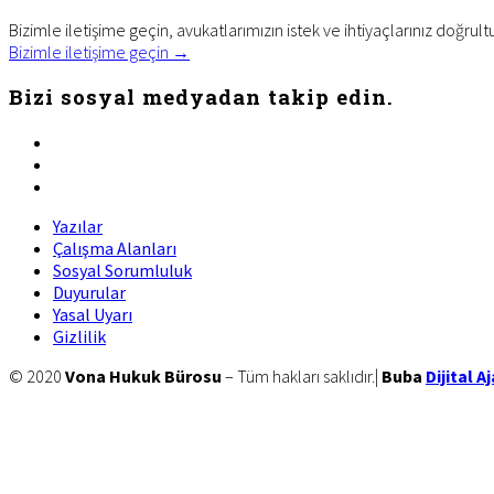
Bizimle iletişime geçin, avukatlarımızın istek ve ihtiyaçlarınız doğrult
Bizimle iletişime geçin →
Bizi sosyal medyadan takip edin.
facebook
twitter
linkedin
Yazılar
Çalışma Alanları
Sosyal Sorumluluk
Duyurular
Yasal Uyarı
Gizlilik
Site
© 2020
Vona Hukuk Bürosu
– Tüm hakları saklıdır.|
Buba
Dijital A
Footer