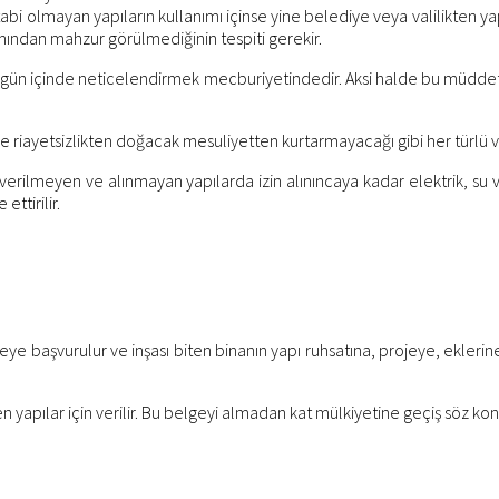
 tabi olmayan yapıların kullanımı içinse yine belediye veya valilikten y
mından mahzur görülmediğinin tespiti gerekir.
uz gün içinde neticelendirmek mecburiyetindedir. Aksi halde bu müddet
ine riayetsizlikten doğacak mesuliyetten kurtarmayacağı gibi her türl
ni verilmeyen ve alınmayan yapılarda izin alınıncaya kadar elektrik, s
ttirilir.
e başvurulur ve inşası biten binanın yapı ruhsatına, projeye, eklerine
ten yapılar için verilir. Bu belgeyi almadan kat mülkiyetine geçiş söz k