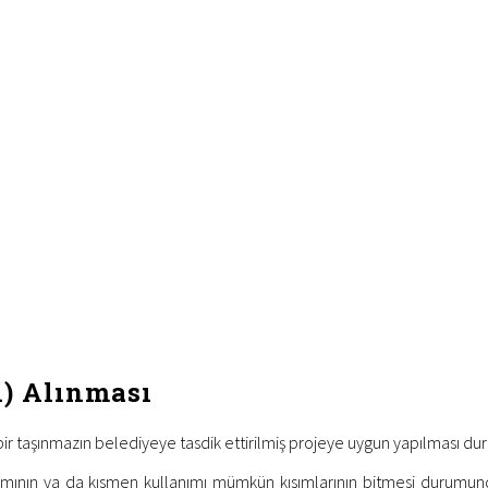
i) Alınması
 bir taşınmazın belediyeye tasdik ettirilmiş projeye uygun yapılması du
ın ya da kısmen kullanımı mümkün kısımlarının bitmesi durumunda b