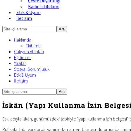
Çevre Duyarlılığı
Kadın İstihdamı
Etik & Uyum
İletişim
Site
içi
Hakkında
arama
Ekibimiz
Çalışma Alanları
Eğitimler
Yazılar
Sosyal Sorumluluk
Etik & Uyum
İletişim
Site
Mobile
içi
Menu
arama
İskân (Yapı Kullanma İzin Belges
Eski adıyla iskân, günümüzdeki tabiriyle “yapı kullanma izin belgesi”
Ruhsata tabi yapılarda yapının tamamen bitmesi durumunda tamamın