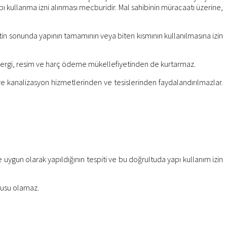
apı kullanma izni alınması mecburidir. Mal sahibinin müracaatı üzerine,
in sonunda yapının tamamının veya biten kısmının kullanılmasına izin
ü vergi, resim ve harç ödeme mükellefiyetinden de kurtarmaz.
u ve kanalizasyon hizmetlerinden ve tesislerinden faydalandırılmazlar.
 uygun olarak yapıldığının tespiti ve bu doğrultuda yapı kullanım izin
onusu olamaz.