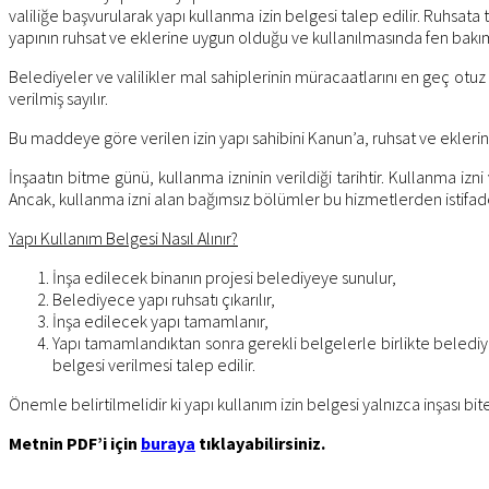
valiliğe başvurularak yapı kullanma izin belgesi talep edilir. Ruhsata
yapının ruhsat ve eklerine uygun olduğu ve kullanılmasında fen bakı
Belediyeler ve valilikler mal sahiplerinin müracaatlarını en geç ot
verilmiş sayılır.
Bu maddeye göre verilen izin yapı sahibini Kanun’a, ruhsat ve ekler
İnşaatın bitme günü, kullanma izninin verildiği tarihtir. Kullanma iz
Ancak, kullanma izni alan bağımsız bölümler bu hizmetlerden istifade e
Yapı Kullanım Belgesi Nasıl Alınır?
İnşa edilecek binanın projesi belediyeye sunulur,
Belediyece yapı ruhsatı çıkarılır,
İnşa edilecek yapı tamamlanır,
Yapı tamamlandıktan sonra gerekli belgelerle birlikte belediyey
belgesi verilmesi talep edilir.
Önemle belirtilmelidir ki yapı kullanım izin belgesi yalnızca inşası bi
Metnin PDF’i için
buraya
tıklayabilirsiniz.