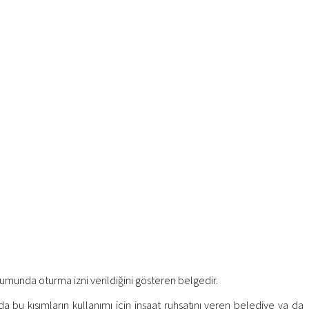
rumunda oturma izni verildiğini gösteren belgedir.
u kısımların kullanımı için inşaat ruhsatını veren belediye ya da