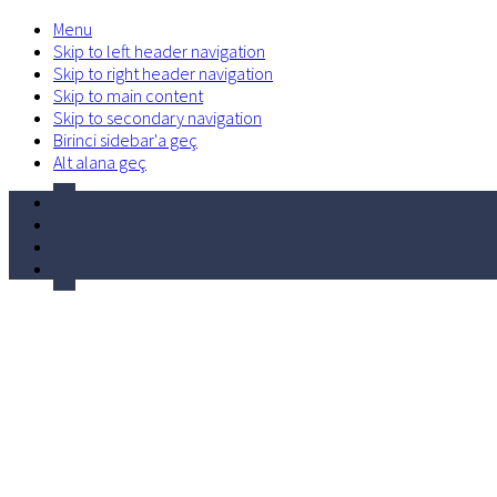
Menu
Skip to left header navigation
Skip to right header navigation
Skip to main content
Skip to secondary navigation
Birinci sidebar'a geç
Alt alana geç
facebook
Before
twitter
Header
linkedin
volume-
control-
phone