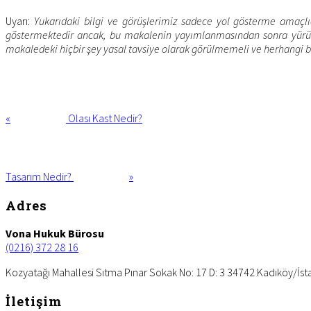
Uyarı:
Yukarıdaki bilgi ve görüşlerimiz sadece yol gösterme amaçlı
göstermektedir ancak, bu makalenin yayımlanmasından sonra yürürlü
makaledeki hiçbir şey yasal tavsiye olarak görülmemeli ve herhangi 
Previous
Post:
«
Olası Kast Nedir?
Next
Post:
Tasarım Nedir?
»
Footer
Adres
Vona Hukuk Bürosu
(0216) 372 28 16
Kozyatağı Mahallesi Sıtma Pınar Sokak No: 17 D: 3 34742 Kadıköy/İst
İletişim