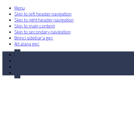
Menu
Skip to left header navigation
Skip to right header navigation
Skip to main content
Skip to secondary navigation
Birinci sidebar'a geç
Alt alana geç
facebook
Before
twitter
Header
linkedin
volume-
control-
phone