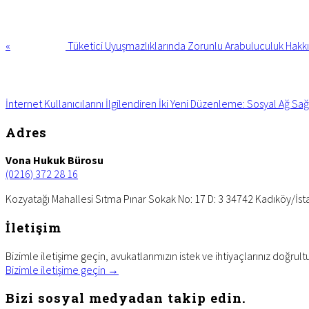
Previous
Post:
«
Tüketici Uyuşmazlıklarında Zorunlu Arabuluculuk Hakk
Next
Post:
İnternet Kullanıcılarını İlgilendiren İki Yeni Düzenleme: Sosyal Ağ Sa
Footer
Adres
Vona Hukuk Bürosu
(0216) 372 28 16
Kozyatağı Mahallesi Sıtma Pınar Sokak No: 17 D: 3 34742 Kadıköy/İst
İletişim
Bizimle iletişime geçin, avukatlarımızın istek ve ihtiyaçlarınız doğrult
Bizimle iletişime geçin →
Bizi sosyal medyadan takip edin.