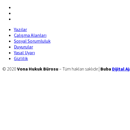
facebook
twitter
linkedin
Yazılar
Çalışma Alanları
Sosyal Sorumluluk
Duyurular
Yasal Uyarı
Gizlilik
Site
© 2020
Vona Hukuk Bürosu
– Tüm hakları saklıdır.|
Buba
Dijital A
Footer