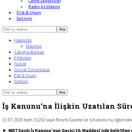
Çevre Duyarlılığı
Kadın İstihdamı
Etik & Uyum
İletişim
Site
içi
Hakkında
arama
Ekibimiz
Çalışma Alanları
Eğitimler
Yazılar
Sosyal Sorumluluk
Etik & Uyum
İletişim
Site
Mobile
içi
Menu
arama
İş Kanunu’na İlişkin Uzatılan Sür
31.07.2020 tarih 31202 sayılı Resmi Gazete ile İş Kanunu’nu ilgilendiren
►
4857 Sayılı İş Kanunu’nun Geçici 10. Maddesi’nde belirtilen 