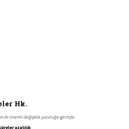
eler Hk.
 iki önemli değişiklik yürürlüğe girmiştir.
süreler uzatıldı