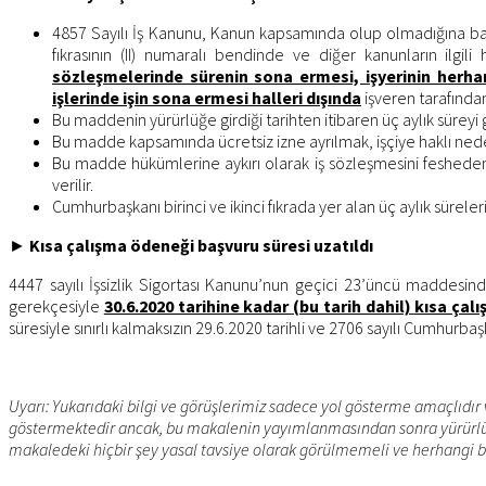
4857 Sayılı İş Kanunu, Kanun kapsamında olup olmadığına bakı
fıkrasının (II) numaralı bendinde ve diğer kanunların ilgi
sözleşmelerinde sürenin sona ermesi, işyerinin herhan
işlerinde işin sona ermesi halleri dışında
işveren tarafında
Bu maddenin yürürlüğe girdiği tarihten itibaren üç aylık sürey
Bu madde kapsamında ücretsiz izne ayrılmak, işçiye haklı ne
Bu madde hükümlerine aykırı olarak iş sözleşmesini fesheden işv
verilir.
Cumhurbaşkanı birinci ve ikinci fıkrada yer alan üç aylık sürele
►
Kısa çalışma ödeneği başvuru süresi uzatıldı
4447 sayılı İşsizlik Sigortası Kanunu’nun geçici 23’üncü maddes
gerekçesiyle
30.6.2020 tarihine kadar (bu tarih dahil) kısa ç
süresiyle sınırlı kalmaksızın 29.6.2020 tarihli ve 2706 sayılı Cumhurb
Uyarı: Yukarıdaki bilgi ve görüşlerimiz sadece yol gösterme amaçlıdır 
göstermektedir ancak, bu makalenin yayımlanmasından sonra yürürlüğe
makaledeki hiçbir şey yasal tavsiye olarak görülmemeli ve herhangi 