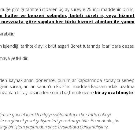
ğe girdiği tarihten itibaren üç ay süreyle 25 inci maddenin birinci
 haller ve benzeri sebepler, belirli süreli iş veya hizmet
i mevzuata göre yapılan her türlü hizmet alımları ile yapım
rabilir.
işlendiği tarihteki aylık brüt asgari ücret tutarında idari para cezası
aya yetkilidir.
ilerden kaynaklanan dönemsel durumlar kapsamında zorlayıcı sebep
eğinin süresi, anılan Kanun’un Ek 2’nci maddesi kapsamındaki uzatma
le uzatılan bir aylık süreden sonra başlamak üzere
bir ay uzatılmıştır
.
u ve güncel içerikli bilgiyi sağlamak için her türlü çabayı
e en güncel yasal gelişmeleri yansıtmayabilir. Bu nedenle, bu
angi bir işlem yapmadan önce avukatlara danışmalısınız.