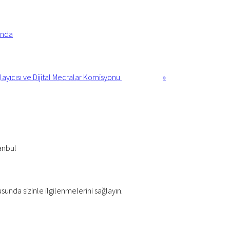
ında
ğlayıcısı ve Dijital Mecralar Komisyonu
»
anbul
usunda sizinle ilgilenmelerini sağlayın.