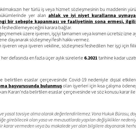
lmaksızın her türlü iş veya hizmet sözleşmesinin bu maddenin yürürlü
li hükümlerinde yer alan
ahlak ve iyi niyet kurallarına uymayan
gi bir sebeple kapanması ve faaliyetinin sona ermesi, ilgil
n feshedilemeyeceğini karara bağlar.
i geçmemek üzere işveren, işçiyi tamamen veya kısmen ücretsiz izne ayı
dene dayanarak sözleşmeyi fesih hakkı vermez.
eren veya işveren vekiline, sözleşmesi feshedilen her işçi için fiilin 
ri her defasında en fazla üçer aylık sürelerle
6.2021
tarihine kadar uzatm
inde belirtilen esaslar çerçevesinde Covid-19 nedeniyle dışsal etk
alışma başvurusunda bulunmuş
olan işyerleri için kısa çalışma öden
aşkanı Kararı’nda belirtilen esaslar çerçevesinde ve söz konusu karar i
ve yasal tavsiye alma olarak değerlendirilemez. Vona Hukuk Bürosu, doğr
 girebilecek olan yasa ve mevzuatlarda yapılan değişiklikler nedeniyl
bir karar vermeden veya bu makalede yer alan bilgilere dayanarak herh