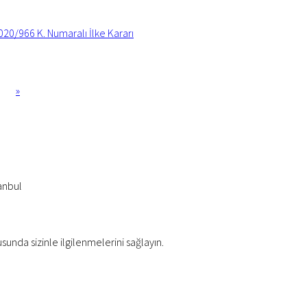
020/966 K. Numaralı İlke Kararı
»
anbul
usunda sizinle ilgilenmelerini sağlayın.