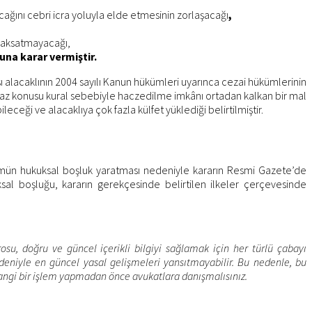
cağını cebri icra yoluyla elde etmesinin zorlaşacağı
,
i aksatmayacağı,
una karar vermiştir.
 alacaklının 2004 sayılı Kanun hükümleri uyarınca cezai hükümlerinin
iraz konusu kural sebebiyle haczedilme imkânı ortadan kalkan bir mal
ği ve alacaklıya çok fazla külfet yüklediği belirtilmiştir.
kmün hukuksal boşluk yaratması nedeniyle kararın Resmi Gazete’de
al boşluğu, kararın gerekçesinde belirtilen ilkeler çerçevesinde
u, doğru ve güncel içerikli bilgiyi sağlamak için her türlü çabayı
eniyle en güncel yasal gelişmeleri yansıtmayabilir. Bu nedenle, bu
angi bir işlem yapmadan önce avukatlara danışmalısınız.