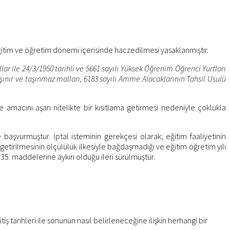
eğitim ve öğretim dönemi içerisinde haczedilmesi yasaklanmıştır.
ar ile 24/3/1950 tarihli ve 5661 sayılı Yüksek Öğrenim Öğrenci Yurtları
nır ve taşınmaz malları, 6183 sayılı Amme Alacaklarının Tahsil Usulü
macını aşan nitelikte bir kısıtlama getirmesi nedeniyle çoklukla
şvurmuştur. İptal isteminin gerekçesi olarak; eğitim faaliyetinin
getirilmesinin ölçülülük ilkesiyle bağdaşmadığı ve eğitim öğretim yılı
e 35. maddelerine aykırı olduğu ileri sürülmüştür.
 tarihleri ile sonunun nasıl belirleneceğine ilişkin herhangi bir