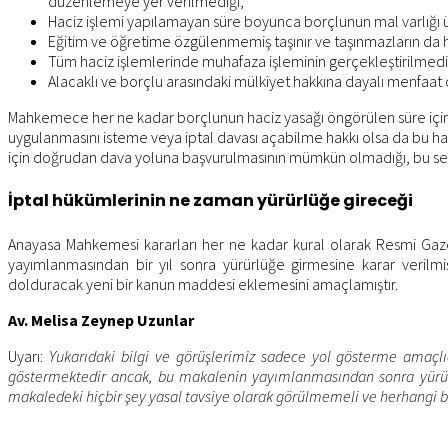
düzenlemeye yer verilmediği,
Haciz işlemi yapılamayan süre boyunca borçlunun mal varlığı üz
Eğitim ve öğretime özgülenmemiş taşınır ve taşınmazların da h
Tüm haciz işlemlerinde muhafaza işleminin gerçekleştirilmedi
Alacaklı ve borçlu arasındaki mülkiyet hakkına dayalı menfaat
Mahkemece her ne kadar borçlunun haciz yasağı öngörülen süre içinde
uygulanmasını isteme veya iptal davası açabilme hakkı olsa da bu ha
için doğrudan dava yoluna başvurulmasının mümkün olmadığı, bu sebep
İptal hükümlerinin ne zaman yürürlüğe gireceği
Anayasa Mahkemesi kararları her ne kadar kural olarak Resmi Gaz
yayımlanmasından bir yıl sonra yürürlüğe girmesine karar verilm
dolduracak yeni bir kanun maddesi eklemesini amaçlamıştır.
Av. Melisa Zeynep Uzunlar
Uyarı:
Yukarıdaki bilgi ve görüşlerimiz sadece yol gösterme amaçlı
göstermektedir ancak, bu makalenin yayımlanmasından sonra yürürlü
makaledeki hiçbir şey yasal tavsiye olarak görülmemeli ve herhangi 
Previous