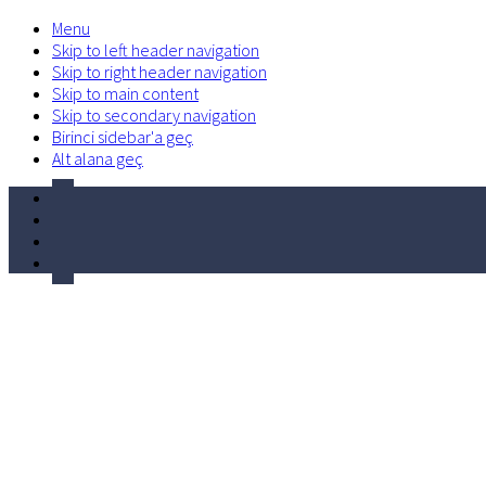
Menu
Skip to left header navigation
Skip to right header navigation
Skip to main content
Skip to secondary navigation
Birinci sidebar'a geç
Alt alana geç
facebook
Before
twitter
Header
linkedin
volume-
control-
phone