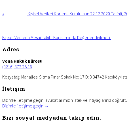
Post:
«
Kişisel Verileri Koruma Kurulu’nun 22.12.2020 Tarihli, 2
Next
Post:
Kişisel Verilerin Mesai Takibi Kapsamında Değerlendirilmesi
Footer
Adres
Vona Hukuk Bürosu
(0216) 372 28 16
Kozyatağı Mahallesi Sıtma Pınar Sokak No: 17 D: 3 34742 Kadıköy/İst
İletişim
Bizimle iletişime geçin, avukatlarımızın istek ve ihtiyaçlarınız doğrult
Bizimle iletişime geçin →
Bizi sosyal medyadan takip edin.