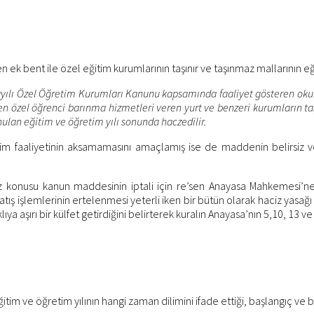
n ek bent ile özel eğitim kurumlarının taşınır ve taşınmaz mallarının 
sayılı Özel Öğretim Kurumları Kanunu kapsamında faaliyet gösteren okull
 özel öğrenci barınma hizmetleri veren yurt ve benzeri kurumların taşı
ulan eğitim ve öğretim yılı sonunda haczedilir.
aaliyetinin aksamamasını amaçlamış ise de maddenin belirsiz ve a
 konusu kanun maddesinin iptali için re’sen Anayasa Mahkemesi’ne ba
ış işlemlerinin ertelenmesi yeterli iken bir bütün olarak haciz yasağı 
ya aşırı bir külfet getirdiğini belirterek kuralın Anayasa’nın 5,10, 13 v
ve öğretim yılının hangi zaman dilimini ifade ettiği, başlangıç ve bitiş