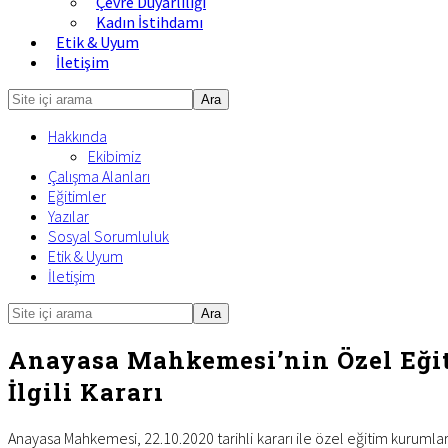
Çevre Duyarlılığı
Kadın İstihdamı
Etik & Uyum
İletişim
Site
içi
Hakkında
arama
Ekibimiz
Çalışma Alanları
Eğitimler
Yazılar
Sosyal Sorumluluk
Etik & Uyum
İletişim
Site
Mobile
içi
Menu
arama
Anayasa Mahkemesi’nin Özel Eğit
İlgili Kararı
Anayasa Mahkemesi, 22.10.2020 tarihli kararı ile özel eğitim kurumları