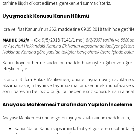
tarihine ilişkin dikkat edilmesi gerekenleri sunmak isteriz.
Uyuşmazlık Konusu Kanun Hükmü
İcra ve İflas Kanunu’nun 362. maddesine 09.05.2018 tarihinde getirile
MADDE 362/a
– (Ek: 9/5/2018-7141/1 md.)
8/2/2007 tarihli ve 5580 
ve Aşevleri Hakkındaki Kanuna Ek Kanun kapsamında faaliyet gösteren
Hakkında Kanuna göre yapılan takipler hariç olmak üzere içinde bulun
Kanun koyucu her ne kadar bu madde hükmüyle eğitim ve öğretim f
eleştirilmiştir.
İstanbul 3. İcra Hukuk Mahkemesi, önüne taşınan uyuşmazlıkta söz
aksamaması için taşınır ve taşınmaz mallar üzerindeki muhafaza ve sat
sonu ibaresinin belirsiz olduğu, bu nedenle söz konusu kuralın alacaklı
Anayasa Mahkemesi Tarafından Yapılan İnceleme
Anayasa Mahkemesi önüne gelen uyuşmazlıkta kanun maddesinin;
Kanun’da bu Kanun kapsamında faaliyet gösteren okullarda eğitim 