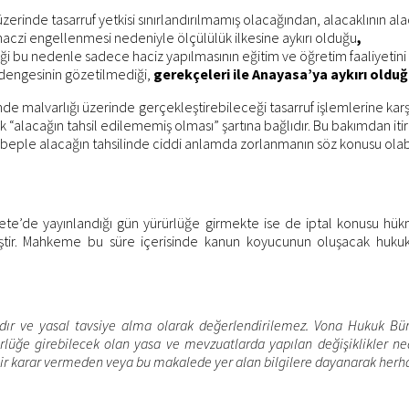
erinde tasarruf yetkisi sınırlandırılmamış olacağından, alacaklının ala
aczi engellenmesi nedeniyle ölçülülük ilkesine aykırı olduğu
,
ği bu nedenle sadece haciz yapılmasının eğitim ve öğretim faaliyetin
 dengesinin gözetilmediği,
gerekçeleri ile Anayasa’ya aykırı olduğ
 malvarlığı üzerinde gerçekleştirebileceği tasarruf işlemlerine karşı
k “alacağın tahsil edilememiş olması” şartına bağlıdır. Bu bakımdan it
le alacağın tahsilinde ciddi anlamda zorlanmanın söz konusu olabilece
ete’de yayınlandığı gün yürürlüğe girmekte ise de iptal konusu hü
iştir. Mahkeme bu süre içerisinde kanun koyucunun oluşacak hukuks
dır ve yasal tavsiye alma olarak değerlendirilemez. Vona Hukuk Büros
ğe girebilecek olan yasa ve mevzuatlarda yapılan değişiklikler ned
bir karar vermeden veya bu makalede yer alan bilgilere dayanarak herh