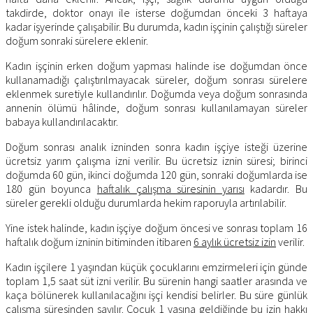
takdirde, doktor onayı ile isterse doğumdan önceki 3 haftaya
kadar işyerinde çalışabilir. Bu durumda, kadın işçinin çalıştığı süreler
doğum sonraki sürelere eklenir.
Kadın işçinin erken doğum yapması halinde ise doğumdan önce
kullanamadığı çalıştırılmayacak süreler, doğum sonrası sürelere
eklenmek suretiyle kullandırılır. Doğumda veya doğum sonrasında
annenin ölümü hâlinde, doğum sonrası kullanılamayan süreler
babaya kullandırılacaktır.
Doğum sonrası analık izninden sonra kadın işçiye isteği üzerine
ücretsiz yarım çalışma izni verilir. Bu ücretsiz iznin süresi; birinci
doğumda 60 gün, ikinci doğumda 120 gün, sonraki doğumlarda ise
180 gün boyunca
haftalık çalışma süresinin yarısı
kadardır. Bu
süreler gerekli olduğu durumlarda hekim raporuyla artırılabilir.
Yine istek halinde, kadın işçiye doğum öncesi ve sonrası toplam 16
haftalık doğum izninin bitiminden itibaren
6 aylık ücretsiz izin
verilir.
Kadın işçilere 1 yaşından küçük çocuklarını emzirmeleri için günde
toplam 1,5 saat süt izni verilir. Bu sürenin hangi saatler arasında ve
kaça bölünerek kullanılacağını işçi kendisi belirler. Bu süre günlük
çalışma süresinden sayılır. Çocuk 1 yaşına geldiğinde bu izin hakkı