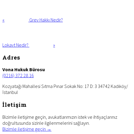
Previous
Post:
«
Grev Hakkı Nedir?
Next
Post:
Lokavt Nedir?
»
Footer
Adres
Vona Hukuk Bürosu
(0216) 372 28 16
Kozyatağı Mahallesi Sıtma Pınar Sokak No: 17 D: 3 34742 Kadıköy/
İstanbul
İletişim
Bizimle iletişime geçin, avukatlarımızın istek ve ihtiyaçlarınız
doğrultusunda sizinle ilgilenmelerini sağlayın.
Bizimle iletişime geçin →