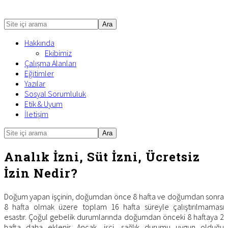
Site
içi
Hakkında
arama
Ekibimiz
Çalışma Alanları
Eğitimler
Yazılar
Sosyal Sorumluluk
Etik & Uyum
İletişim
Site
Mobile
içi
Menu
arama
Analık İzni, Süt İzni, Ücretsiz
İzin Nedir?
Doğum yapan işçinin, doğumdan önce 8 hafta ve doğumdan sonra
8 hafta olmak üzere toplam 16 hafta süreyle çalıştırılmaması
esastır. Çoğul gebelik durumlarında doğumdan önceki 8 haftaya 2
hafta daha eklenir. Ancak, işçi, sağlık durumu uygun olduğu