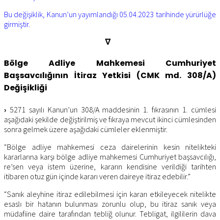
Bu değişiklik, Kanun’un yayımlandığı 05.04.2023 tarihinde yürürlüğe
girmiştir.
∇
Bölge Adliye Mahkemesi Cumhuriyet
Başsavcılığının İtiraz Yetkisi (CMK md. 308/A)
Değişikliği
›
5271 sayılı Kanun’un 308/A maddesinin 1. fıkrasının 1. cümlesi
aşağıdaki şekilde değiştirilmiş ve fıkraya mevcut ikinci cümlesinden
sonra gelmek üzere aşağıdaki cümleler eklenmiştir.
“Bölge adliye mahkemesi ceza dairelerinin kesin nitelikteki
kararlarına karşı bölge adliye mahkemesi Cumhuriyet başsavcılığı,
re’sen veya istem üzerine, kararın kendisine verildiği tarihten
itibaren otuz gün içinde kararı veren daireye itiraz edebilir.”
“Sanık aleyhine itiraz edilebilmesi için kararı etkileyecek nitelikte
esaslı bir hatanın bulunması zorunlu olup, bu itiraz sanık veya
müdafiine daire tarafından tebliğ olunur. Tebligat, ilgililerin dava