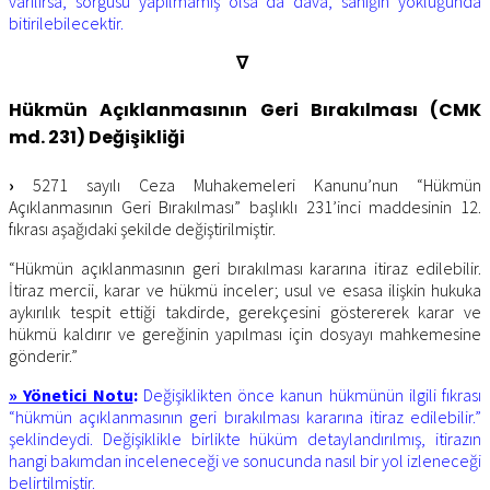
varılırsa, sorgusu yapılmamış olsa da dava, sanığın yokluğunda
bitirilebilecektir.
∇
Hükmün Açıklanmasının Geri Bırakılması (CMK
md. 231) Değişikliği
›
5271 sayılı Ceza Muhakemeleri Kanunu’nun “Hükmün
Açıklanmasının Geri Bırakılması” başlıklı 231’inci maddesinin 12.
fıkrası aşağıdaki şekilde değiştirilmiştir.
“Hükmün açıklanmasının geri bırakılması kararına itiraz edilebilir.
İtiraz mercii, karar ve hükmü inceler; usul ve esasa ilişkin hukuka
aykırılık tespit ettiği takdirde, gerekçesini göstererek karar ve
hükmü kaldırır ve gereğinin yapılması için dosyayı mahkemesine
gönderir.”
» Yönetici Notu
:
Değişiklikten önce kanun hükmünün ilgili fıkrası
“hükmün açıklanmasının geri bırakılması kararına itiraz edilebilir.”
şeklindeydi. Değişiklikle birlikte hüküm detaylandırılmış, itirazın
hangi bakımdan inceleneceği ve sonucunda nasıl bir yol izleneceği
belirtilmiştir.