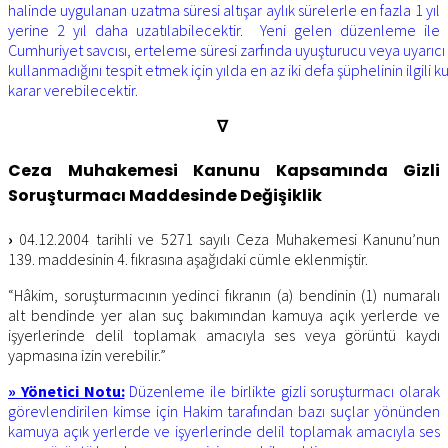
halinde uygulanan uzatma süresi altışar aylık sürelerle en fazla 1 yıl
yerine 2 yıl daha uzatılabilecektir. Yeni gelen düzenleme ile
Cumhuriyet savcısı, erteleme süresi zarfında uyuşturucu veya uyarıc
kullanmadığını tespit etmek için yılda en az iki defa şüphelinin ilgili
karar verebilecektir.
∇
Ceza Muhakemesi Kanunu Kapsamında Gizli
Soruşturmacı Maddesinde Değişiklik
›
04.12.2004 tarihli ve 5271 sayılı Ceza Muhakemesi Kanunu’nun
139. maddesinin 4. fıkrasına aşağıdaki cümle eklenmiştir.
“Hâkim, soruşturmacının yedinci fıkranın (a) bendinin (1) numaralı
alt bendinde yer alan suç bakımından kamuya açık yerlerde ve
işyerlerinde delil toplamak amacıyla ses veya görüntü kaydı
yapmasına izin verebilir.”
» Yönetici Notu:
Düzenleme ile birlikte gizli soruşturmacı olarak
görevlendirilen kimse için Hakim tarafından bazı suçlar yönünden
kamuya açık yerlerde ve işyerlerinde delil toplamak amacıyla ses