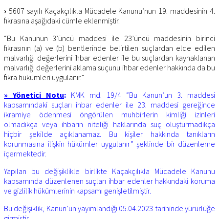
›
5607 sayılı Kaçakçılıkla Mücadele Kanunu’nun 19. maddesinin 4.
fıkrasına aşağıdaki cümle eklenmiştir.
“Bu Kanunun 3’üncü maddesi ile 23’üncü maddesinin birinci
fıkrasının (a) ve (b) bentlerinde belirtilen suçlardan elde edilen
malvarlığı değerlerini ihbar edenler ile bu suçlardan kaynaklanan
malvarlığı değerlerini aklama suçunu ihbar edenler hakkında da bu
fıkra hükümleri uygulanır.”
» Yönetici Notu
:
KMK md. 19/4 “Bu Kanun’un 3. maddesi
kapsamındaki suçları ihbar edenler ile 23. maddesi gereğince
ikramiye ödenmesi öngörülen muhbirlerin kimliği izinleri
olmadıkça veya ihbarın niteliği haklarında suç oluşturmadıkça
hiçbir şekilde açıklanamaz. Bu kişiler hakkında tanıkların
korunmasına ilişkin hükümler uygulanır” şeklinde bir düzenleme
içermektedir.
Yapılan bu değişiklikle birlikte Kaçakçılıkla Mücadele Kanunu
kapsamında düzenlenen suçları ihbar edenler hakkındaki koruma
ve gizlilik hükümlerinin kapsamı genişletilmiştir.
Bu değişiklik, Kanun’un yayımlandığı 05.04.2023 tarihinde yürürlüğe
girmiştir.