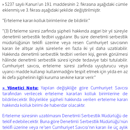
›
5237 sayılı Kanun’un 191. maddesinin 2. fıkrasına aşağıdaki cümle
eklenmiş ve 3. fıkrası aşağıdaki şekilde değiştirilmiştir.
“Erteleme kararı kolluk birimlerine de bildirilir.”
“(3) Erteleme süresi zarfında şüpheli hakkında asgari bir yıl süreyle
denetimli serbestlik tedbiri uygulanır. Bu süre denetimli serbestlik
müdürlüğünün teklifi üzerine veya resen Cumhuriyet savcısının
kararı ile altışar aylık sürelerle en fazla iki yıl daha uzatılabilir.
Hakkında denetimli serbestlik tedbiri verilen kişi, gerek görülmesi
hâlinde denetimli serbestlik süresi içinde tedaviye tabi tutulabilir.
Cumhuriyet savcısı, erteleme süresi zarfında uyuşturucu veya
uyarıcı madde kullanıp kullanmadığını tespit etmek için yılda en az
iki defa şüphelinin ilgili kuruma sevkine karar verir.”
» Yönetici Notu:
Yapılan değişikliğe göre Cumhuriyet Savcısı
tarafından verilecek erteleme kararları kolluk birimlerine de
bildirilecektir. Böylelikle şüpheli hakkında verilen erteleme kararı
hakkında kolluk birimi de haberdar olacaktır.
Erteleme süresinin uzatılmasını Denetimli Serbestlik Müdürlüğü de
teklif edebilecektir. Buna göre Denetimli Serbestlik Müdürlüğü’nün
teklifi üzerine veya re’sen Cumhuriyet Savcısı’nın kararı ile üç aylık