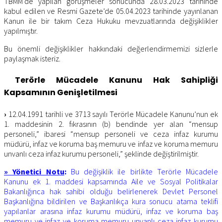
TBMM’de yapılan görüşmeler sonucunda 28.03.2023 tarihinde
kabul edilen ve Resmi Gazete’de 05.04.2023 tarihinde yayınlanan
Kanun ile bir takım Ceza Hukuku mevzuatlarında değişiklikler
yapılmıştır.
Bu önemli değişiklikler hakkındaki değerlendirmemizi sizlerle
paylaşmak isteriz.
Terörle Mücadele Kanunu Hak Sahipliği
Kapsamının Genişletilmesi
›
12.04.1991 tarihli ve 3713 sayılı Terörle Mücadele Kanunu’nun ek
1. maddesinin 2. fıkrasının (b) bendinde yer alan “mensup
personeli,” ibaresi “mensup personeli ve ceza infaz kurumu
müdürü, infaz ve koruma baş memuru ve infaz ve koruma memuru
unvanlı ceza infaz kurumu personeli,” şeklinde değiştirilmiştir.
» Yönetici Notu
:
Bu değişiklik ile birlikte Terörle Mücadele
Kanunu ek 1. maddesi kapsamında Aile ve Sosyal Politikalar
Bakanlığınca hak sahibi olduğu belirlenerek Devlet Personel
Başkanlığına bildirilen ve Başkanlıkça kura sonucu atama teklifi
yapılanlar arasına infaz kurumu müdürü, infaz ve koruma baş
memuru ve infaz ve koruma memuru unvanlı ceza infaz kurumu