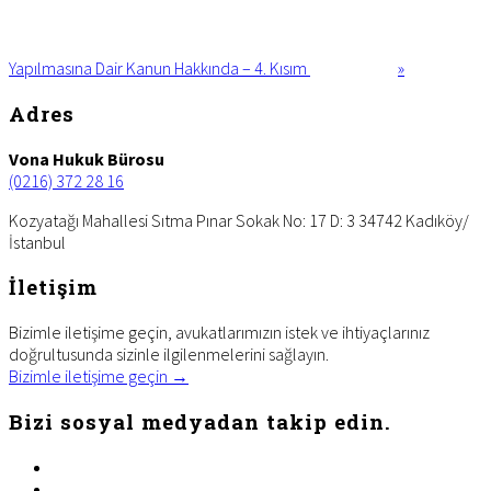
Yapılmasına Dair Kanun Hakkında – 4. Kısım
»
Footer
Adres
Vona Hukuk Bürosu
(0216) 372 28 16
Kozyatağı Mahallesi Sıtma Pınar Sokak No: 17 D: 3 34742 Kadıköy/
İstanbul
İletişim
Bizimle iletişime geçin, avukatlarımızın istek ve ihtiyaçlarınız
doğrultusunda sizinle ilgilenmelerini sağlayın.
Bizimle iletişime geçin →
Bizi sosyal medyadan takip edin.
facebook
twitter