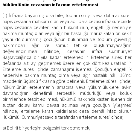
hükümlünün cezasının infazının ertelenmesi
(1) İnfazına başlanmış olsa bile, toplam on yıl veya daha az süreli
hapis cezasına mahkûm olan veya adli para cezası infaz sürecinde
hapis cezasına çevrilen kadın hükümlünün, engelliliği nedeniyle
bakıma muhtaç olan veya ağır bir hastalığa maruz kalan on sekiz
yaşını doldurmamış çocuğunun bulunması ve toplum güvenliği
bakımından ağır ve somut tehlike oluşturmayacağının
değerlendirilmesi hâlinde, cezasının infazı Cumhuriyet
Başsavcılığınca bir yıla kadar ertelenebilir. Erteleme süresi her
defasında altı ayı geçmemek üzere en çok dört kez uzatılabilir.
Erteleme süresi içinde zamanaşımı işlemez. Çocuğun engellilik
nedeniyle bakıma muhtaç olma veya ağır hastalık hâli, 16’ncı
maddenin üçüncü fıkrasına göre belirlenir. Erteleme süresi içinde;
hükümlünün ertelemenin amacına veya yükümlülüklere aykırı
davrandığının denetimli serbestlik müdürlüğü veya kolluk
birimlerince tespit edilmesi, hükümlü hakkında kasten işlenen bir
suçtan dolayı kamu davası açılması veya çocuğun iyileşmesi
hâlinde, erteleme kararı kaldırılarak ceza derhâl infaz olunur.
Hükümlü, Cumhuriyet savcısı tarafından erteleme süresi içinde;
a) Belirli bir yerleşim bölgesini terk etmemek,