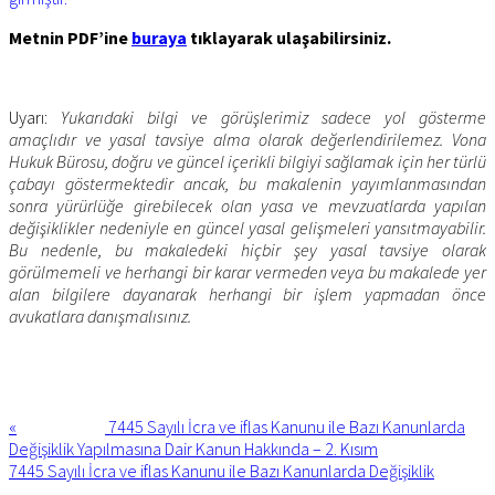
Metnin PDF’ine
buraya
tıklayarak ulaşabilirsiniz.
Uyarı:
Yukarıdaki bilgi ve görüşlerimiz sadece yol gösterme
amaçlıdır ve yasal tavsiye alma olarak değerlendirilemez. Vona
Hukuk Bürosu, doğru ve güncel içerikli bilgiyi sağlamak için her türlü
çabayı göstermektedir ancak, bu makalenin yayımlanmasından
sonra yürürlüğe girebilecek olan yasa ve mevzuatlarda yapılan
değişiklikler nedeniyle en güncel yasal gelişmeleri yansıtmayabilir.
Bu nedenle, bu makaledeki hiçbir şey yasal tavsiye olarak
görülmemeli ve herhangi bir karar vermeden veya bu makalede yer
alan bilgilere dayanarak herhangi bir işlem yapmadan önce
avukatlara danışmalısınız.
Previous
Post:
«
7445 Sayılı İcra ve iflas Kanunu ile Bazı Kanunlarda
Değişiklik Yapılmasına Dair Kanun Hakkında – 2. Kısım
Next
7445 Sayılı İcra ve iflas Kanunu ile Bazı Kanunlarda Değişiklik
Post: