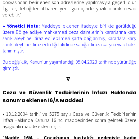
dosyasından belirlenen son adreslerine yapılmasıyla geçerli olur.
İlgililer, tebliğden itibaren yedi gün içinde yazılı olarak cevap
verebilir.”
» Yönetici Notu:
Maddeye eklenen ifadeyle birlikte görüldüğü
üzere Bölge adliye mahkemesi ceza dairelerinin kararlarına karşı
sanık aleyhine itiraz edilebilmesi şarta bağlanmış, kararlara karşı
sanık aleyhine itiraz edildiği takdirde sanığa itiraza karşı cevap hakkı
tanınmıştır.
Bu değişiklik, Kanun’un yayımlandığı 05.04.2023 tarihinde yürürlüğe
girmiştir.
∇
Ceza ve Güvenlik Tedbirlerinin İnfazı Hakkında
Kanun’a eklenen 16/A Maddesi
›
13.12.2004 tarihli ve 5275 sayılı Ceza ve Güvenlik Tedbirlerinin
İnfazı Hakkında Kanuna 16 ncı maddesinden sonra gelmek üzere
aşağıdaki madde eklenmiştir.
“
Madde 16/A – Çocuğunun hastalığı nedeniyle kadın