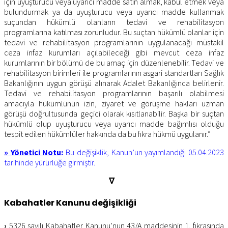
için uyuşturucu veya uyarıcı madde satın almak, kabul etmek veya
bulundurmak ya da uyuşturucu veya uyarıcı madde kullanmak
suçundan hükümlü olanların tedavi ve rehabilitasyon
programlarına katılması zorunludur. Bu suçtan hükümlü olanlar için
tedavi ve rehabilitasyon programlarının uygulanacağı müstakil
ceza infaz kurumları açılabileceği gibi mevcut ceza infaz
kurumlarının bir bölümü de bu amaç için düzenlenebilir. Tedavi ve
rehabilitasyon birimleri ile programlarının asgari standartları Sağlık
Bakanlığının uygun görüşü alınarak Adalet Bakanlığınca belirlenir.
Tedavi ve rehabilitasyon programlarının başarılı olabilmesi
amacıyla hükümlünün izin, ziyaret ve görüşme hakları uzman
görüşü doğrultusunda geçici olarak kısıtlanabilir. Başka bir suçtan
hükümlü olup uyuşturucu veya uyarıcı madde bağımlısı olduğu
tespit edilen hükümlüler hakkında da bu fıkra hükmü uygulanır.”
» Yönetici Notu
:
Bu değişiklik, Kanun’un yayımlandığı 05.04.2023
tarihinde yürürlüğe girmiştir.
∇
Kabahatler Kanunu değişikliği
›
5326 sayılı Kabahatler Kanunu’nun 43/A maddesinin 1. fıkrasında