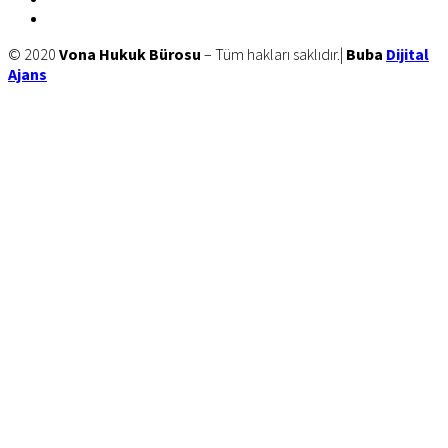
linkedin
Site
© 2020
Vona Hukuk Bürosu
– Tüm hakları saklıdır.|
Buba
Dijital
Ajans
Footer