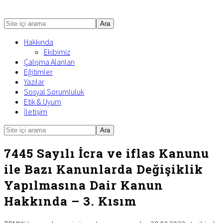
Site
içi
Hakkında
arama
Ekibimiz
Çalışma Alanları
Eğitimler
Yazılar
Sosyal Sorumluluk
Etik & Uyum
İletişim
Site
Mobile
içi
Menu
arama
7445 Sayılı İcra ve iflas Kanunu
ile Bazı Kanunlarda Değişiklik
Yapılmasına Dair Kanun
Hakkında – 3. Kısım