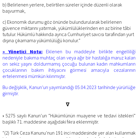
b) Belirlenen yerlere, belirtilen süreler içinde düzenli olarak
başvurmak,
c) Ekonomik durumu göz önünde bulundurularak belirlenen
güvence miktarını yatırmak, yükümlülüklerinden en az birine tâbi
tutulur. Hükümlü hakkında ayrıca Cumhuriyet savcısı tarafından yurt
dışına çıkamama yükümlülüğü konulur.”
» Yönetici Notu:
Eklenen bu maddeyle birlikte engelliliği
nedeniyle bakıma muhtaç olan veya ağır bir hastalığa maruz kalan
on sekiz yaşını doldurmamış çocuğu bulunan kadın mahkumların
çocuklarının bakım ihtiyacını görmesi amacıyla cezalarının
ertelenmesi mümkün kılınmıştır.
Bu değişiklik, Kanun’un yayımlandığı 05.04.2023 tarihinde yürürlüğe
girmiştir.
∇
›
5275 sayılı Kanun’un “Hükümlünün muayene ve tedavi istekleri”
başlıklı 71. maddesine aşağıdaki fıkra eklenmiştir.
“(2) Türk Ceza Kanunu’nun 191 inci maddesinde yer alan kullanmak