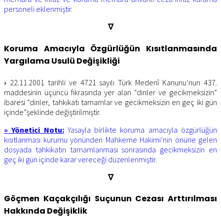
personeli eklenmiştir.
∇
Koruma Amacıyla Özgürlüğün Kısıtlanmasında
Yargılama Usulü Değişikliği
›
22.11.2001 tarihli ve 4721 sayılı Türk Medenî Kanunu’nun 437.
maddesinin üçüncü fıkrasında yer alan “dinler ve gecikmeksizin”
ibaresi “dinler, tahkikatı tamamlar ve gecikmeksizin en geç iki gün
içinde”şeklinde değiştirilmiştir.
» Yönetici Notu:
Yasayla birlikte koruma amacıyla özgürlüğün
kısıtlanması kurumu yönünden Mahkeme Hakimi’nin önüne gelen
dosyada tahkikatın tamamlanması sonrasında gecikmeksizin en
geç iki gün içinde karar vereceği düzenlenmiştir.
∇
Göçmen Kaçakçılığı Suçunun Cezası Arttırılması
Hakkında Değişiklik